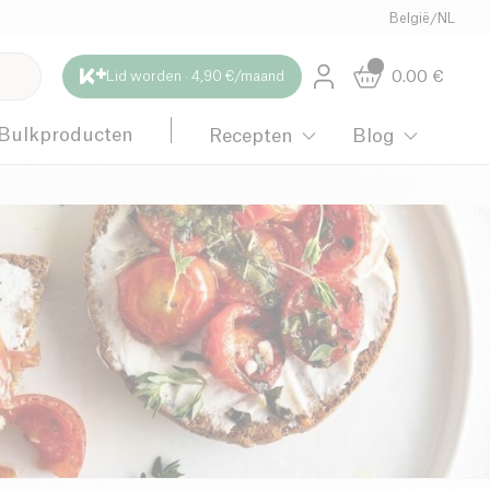
België
/
NL
0.00
€
Lid worden · 4,90 €/maand
Bulkproducten
Recepten
Blog