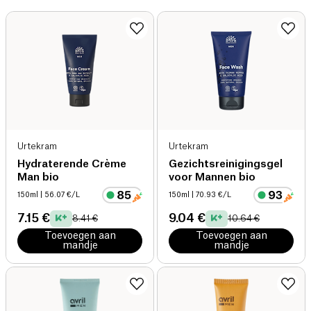
Urtekram
Urtekram
Hydraterende Crème
Gezichtsreinigingsgel
Man bio
voor Mannen bio
150ml
| 56.07 €/L
150ml
| 70.93 €/L
7.15 €
9.04 €
8.41 €
10.64 €
Toevoegen aan
Toevoegen aan
mandje
mandje