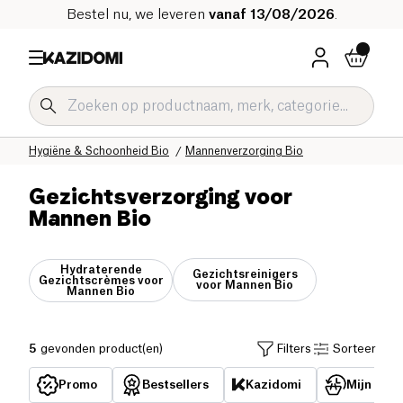
Bestel nu, we leveren
vanaf 13/08/2026
.
Home
Onze biologische catalogus
Hygiëne & Schoonheid Bio
Mannenverzorging Bio
Gezichtsverzorging voor
Mannen Bio
Hydraterende
Gezichtsreinigers
Gezichtscrèmes voor
voor Mannen Bio
Mannen Bio
5
gevonden product(en)
Filters
Sorteer
Promo
Bestsellers
Kazidomi
Mijn reed