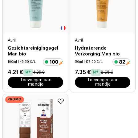
Avril
Avril
Gezichtsreinigingsgel
Hydraterende
Man bio
Verzorging Man bio
100ml
| 49.50 €/L
50ml
| 173.00 €/L
4.21 €
7.35 €
4.95 €
8.65 €
Toevoegen aan
Toevoegen aan
mandje
mandje
PROMO