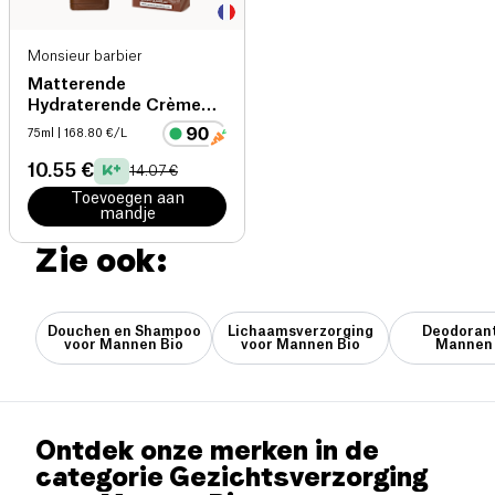
Monsieur barbier
Matterende
Hydraterende Crème
Man
75ml
| 168.80 €/L
10.55 €
14.07 €
Toevoegen aan
mandje
Zie ook:
Douchen en Shampoo
Lichaamsverzorging
Deodorant
voor Mannen Bio
voor Mannen Bio
Mannen 
Ontdek onze merken in de
categorie Gezichtsverzorging