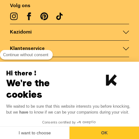
Volg ons
Kazidomi
Klantenservice
Continue without consent
Contacteer ons
Hi there !
We're the
België
/
NL
Veilige betalingen via
cookies
We waited to be sure that this website interests you before knocking,
but we
have
to know if we can be your companions during your visit.
© Kazidomi
2026
BE-BIO-03
Consents certified by
Alle rechten voorbehouden
I want to choose
OK