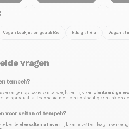
:
Vegan koekjes en gebak Bio
Edelgist Bio
Veganisti
elde vragen
 en tempeh?
svervanger op basis van tarwegluten, rijk aan
plantaardige ei
 sojaproduct uit Indonesië met een nootachtige smaak en een
n voor seitan of tempeh?
itstekende
vleesalternatieven
, rijk aan eiwitten, laag in verzad