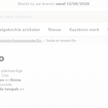
Bestel nu, we leveren
vanaf 13/08/2026
.
elgekochte artikelen
Nieuw
Kazidomi merk
stische Kruidenierswinkel Bio
Seitan en tempeh Bio
o
, plantaardige
. Ons
so
en
Biona
.
ezonde,
de tempeh
en