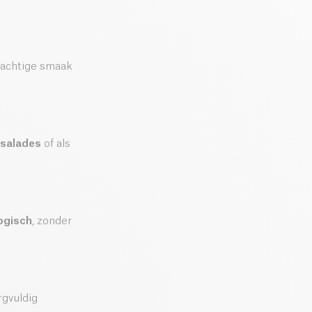
otachtige smaak
salades
of als
logisch
, zonder
rgvuldig