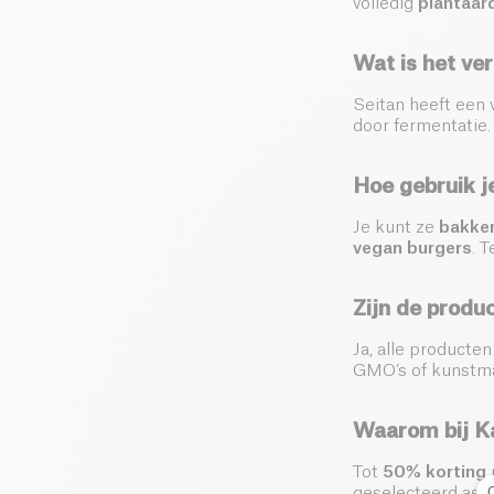
volledig
plantaar
Wat is het ve
Seitan heeft een 
door fermentatie.
Hoe gebruik j
Je kunt ze
bakken
vegan burgers
. 
Zijn de produ
Ja, alle producte
GMO’s of kunstma
Waarom bij K
Tot
50% korting
geselecteerd ass