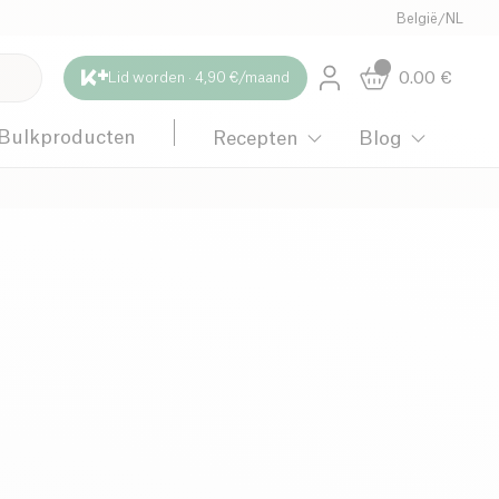
België
/
NL
0.00
€
Lid worden · 4,90 €/maand
Bulkproducten
Recepten
Blog