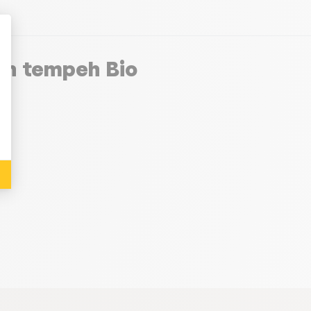
en tempeh Bio
: Personalize Your Options