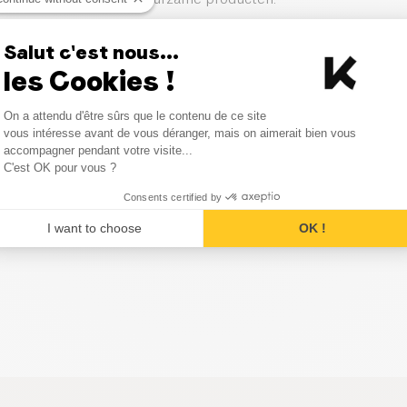
Salut c'est nous...
les Cookies !
merken in de categorie Seitan 
Consent Management Platform
On a attendu d'être sûrs que le contenu de ce site
Axeptio consent
vous intéresse avant de vous déranger, mais on aimerait bien vous
accompagner pendant votre visite...
C'est OK pour vous ?
Consents certified by
I want to choose
OK !