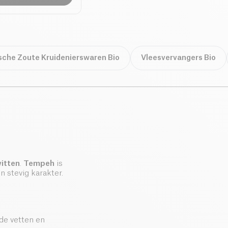
sche Zoute Kruidenierswaren Bio
Vleesvervangers Bio
witten
.
Tempeh
is
 stevig karakter.
igde vetten en