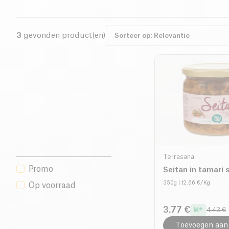
3
gevonden product(en)
Terrasana
Promo
Seitan in tamari 
350g
| 12.66 €/Kg
Op voorraad
3.77 €
4.43 €
Toevoegen aan