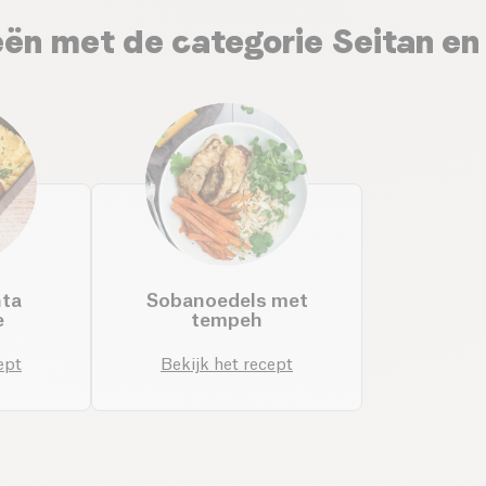
ën met de categorie Seitan en
nta
Sobanoedels met
e
tempeh
ept
Bekijk het recept