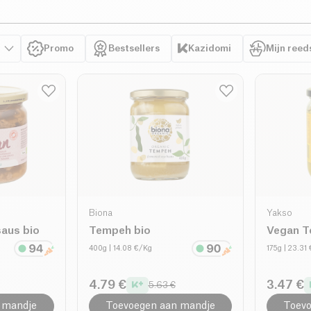
Promo
Bestsellers
Kazidomi
Mijn reed
Biona
Yakso
saus bio
Tempeh bio
Vegan T
400g
| 14.08 €/Kg
175g
| 23.31
4.79 €
3.47 €
5.63 €
 mandje
Toevoegen aan mandje
Toevo