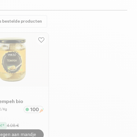
s bestelde producten
empeh bio
 €/Kg
4.08 €
egen aan mandje