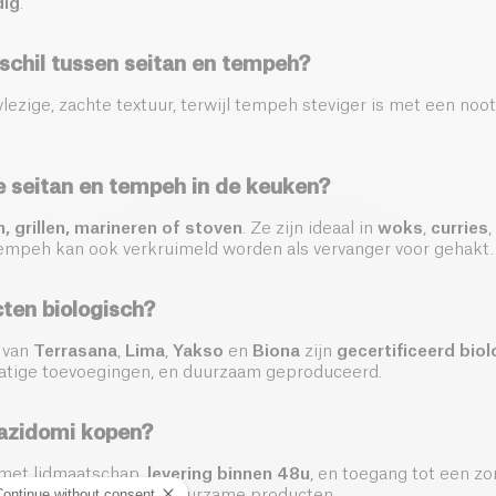
dig
.
rschil tussen seitan en tempeh?
vlezige, zachte textuur, terwijl tempeh steviger is met een no
e seitan en tempeh in de keuken?
, grillen, marineren of stoven
. Ze zijn ideaal in
woks
,
curries
,
Tempeh kan ook verkruimeld worden als vervanger voor gehakt.
cten biologisch?
n van
Terrasana
,
Lima
,
Yakso
en
Biona
zijn
gecertificeerd bio
tige toevoegingen, en duurzaam geproduceerd.
azidomi kopen?
met lidmaatschap,
levering binnen 48u
, en toegang tot een zo
Continue without consent
ortiment gezonde en duurzame producten.