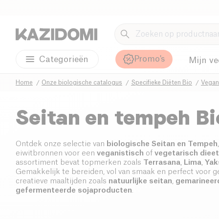
Promo's
Categorieën
Mijn ve
Home
Onze biologische catalogus
Specifieke Diëten Bio
Vegani
Seitan en tempeh Bi
Ontdek onze selectie van
biologische Seitan en Tempeh
eiwitbronnen voor een
veganistisch
of
vegetarisch dieet
assortiment bevat topmerken zoals
Terrasana
,
Lima
,
Yak
Gemakkelijk te bereiden, vol van smaak en perfect voor g
creatieve maaltijden zoals
natuurlijke seitan
,
gemarineer
gefermenteerde sojaproducten
.