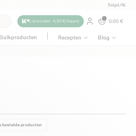
België
/
NL
0.00
€
Lid worden · 4,90 €/maand
Bulkproducten
Recepten
Blog
s bestelde producten