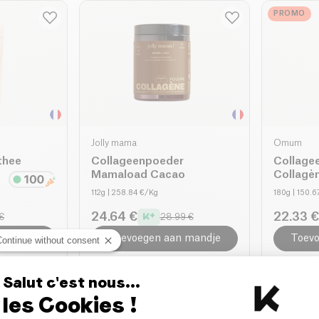
PROMO
Jolly mama
Omum
thee
Collageenpoeder
Collage
Mamaload Cacao
Collagè
112g
| 258.84 €/Kg
180g
| 150.6
24.64 €
22.33 €
€
28.99 €
 mandje
Toevoegen aan mandje
Toevo
Continue without consent
:
Salut c'est nous...
les Cookies !