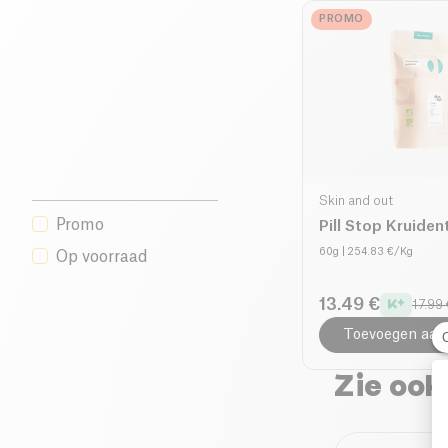
PROMO
Skin and out
Promo
Pill Stop Kruiden
60g
| 254.83 €/Kg
Op voorraad
13.49 €
17.99 
Toevoegen aan
Zie ook