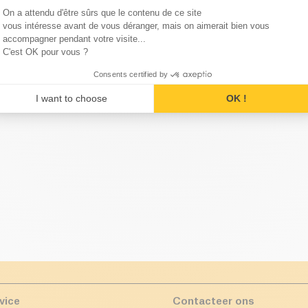
Consent Management Platform
ling Bio
Crèmes en Serums voor het Gezicht Bio
Re
On a attendu d'être sûrs que le contenu de ce site
Axeptio consent
vous intéresse avant de vous déranger, mais on aimerait bien vous
accompagner pendant votre visite...
C'est OK pour vous ?
in de categorie Voedingssuppl
Consents certified by
I want to choose
OK !
vice
Contacteer ons