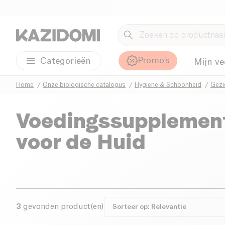
Promo's
Categorieën
Mijn ve
Home
Onze biologische catalogus
Hygiëne & Schoonheid
Gezi
Voedingssupplemen
voor de Huid
3
gevonden product(en)