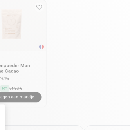
enpoeder Mon
ne Cacao
7 €/Kg
31.90 €
egen aan mandje