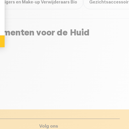
: Personalize Your Options
inigers en Make-up Verwijderaars Bio
Gezichtsaccessoir
ementen voor de Huid
Volg ons