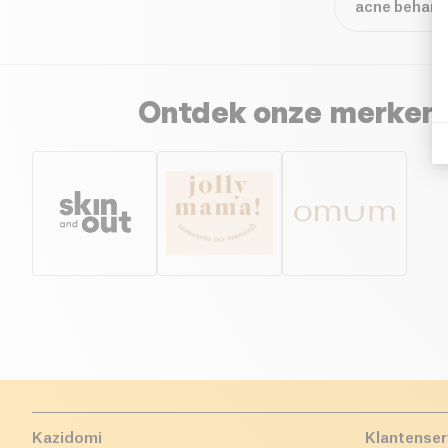
acne behande
Ontdek onze merken 
Kazidomi
Klantenser