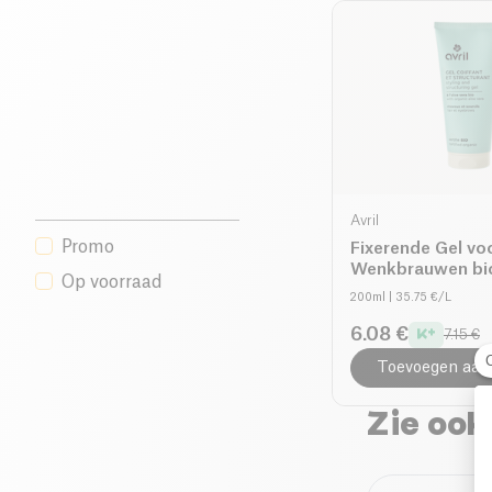
Avril
Promo
Fixerende Gel vo
Wenkbrauwen bi
Op voorraad
200ml
| 35.75 €/L
6.08 €
7.15 €
Toevoegen aan
Zie ook