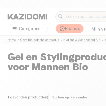
Promo's
Categorieën
Mijn ve
Home
Onze biologische catalogus
Hygiëne & Schoonheid Bio
Gel en Stylingprodu
voor Mannen Bio
1
gevonden product(en)