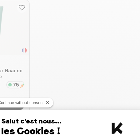
or Haar en
o
Continue without consent
 mandje
:
Salut c'est nous...
les Cookies !