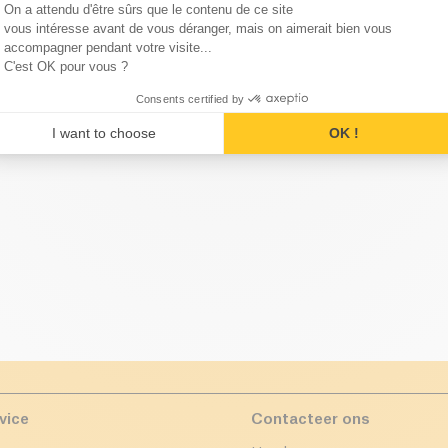
Consent Management Platform
Shampoo voor Mannen Bio
Gezichtsverzorging voor Mann
On a attendu d'être sûrs que le contenu de ce site
Axeptio consent
vous intéresse avant de vous déranger, mais on aimerait bien vous
accompagner pendant votre visite...
C'est OK pour vous ?
Consents certified by
de categorie Gel en Stylingpr
I want to choose
OK !
vice
Contacteer ons