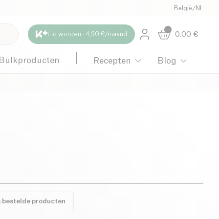
België
/
NL
0.00
€
Lid worden · 4,90 €/maand
Bulkproducten
Recepten
Blog
s bestelde producten