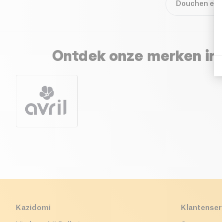
Douchen en 
Ontdek onze merken in 
Kazidomi
Klantenser