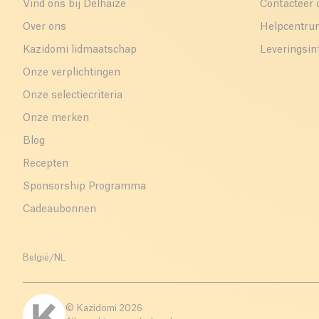
Vind ons bij Delhaize
Contacteer 
Over ons
Helpcentr
Kazidomi lidmaatschap
Leveringsin
Onze verplichtingen
Onze selectiecriteria
Onze merken
Blog
Recepten
Sponsorship Programma
Cadeaubonnen
België
/
NL
© Kazidomi
2026