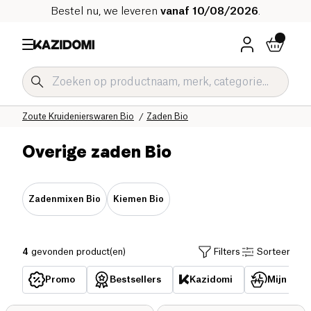
Bestel nu, we leveren
vanaf 10/08/2026
.
Home
Onze biologische catalogus
Zoute Kruidenierswaren Bio
Zaden Bio
Overige zaden Bio
Zadenmixen Bio
Kiemen Bio
4
gevonden product(en)
Filters
Sorteer
Promo
Bestsellers
Kazidomi
Mijn reed