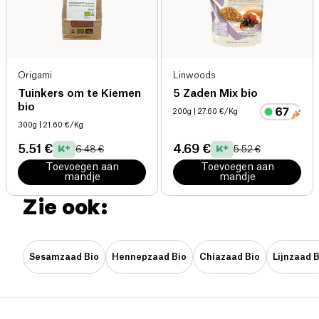
Origami
Linwoods
Tuinkers om te Kiemen
5 Zaden Mix bio
bio
200g
| 27.60 €/Kg
300g
| 21.60 €/Kg
5.51 €
4.69 €
6.48 €
5.52 €
Toevoegen aan
Toevoegen aan
mandje
mandje
Zie ook:
Sesamzaad Bio
Hennepzaad Bio
Chiazaad Bio
Lijnzaad B