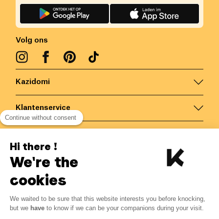
Volg ons
Kazidomi
Klantenservice
Continue without consent
Contacteer ons
Hi there !
We're the
België
/
NL
Veilige betalingen via
cookies
We waited to be sure that this website interests you before knocking,
but we
have
to know if we can be your companions during your visit.
© Kazidomi
2026