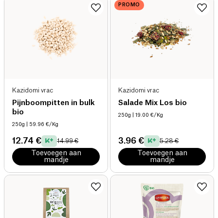
PROMO
Kazidomi vrac
Kazidomi vrac
Pijnboompitten in bulk
Salade Mix Los bio
bio
250g
| 19.00 €/Kg
250g
| 59.96 €/Kg
12.74 €
3.96 €
14.99 €
5.28 €
Toevoegen aan
Toevoegen aan
mandje
mandje