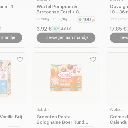
vanaf 4
Wortel Pompoen &
Opvolgm
Bretoense Forel + 8
10 - 36
maanden bio
2 x 200g
| 11.53 €/Kg
800g
| 26.2
3.92 €
17.85 €
€
4.61 €
 mandje
Toevoegen aan mandje
Toevo
Babybio
Weleda
anille Brij
Groenten Pasta
Crème d
Bolognaise Boer Rund
Calendu
vanaf 6 maanden bio