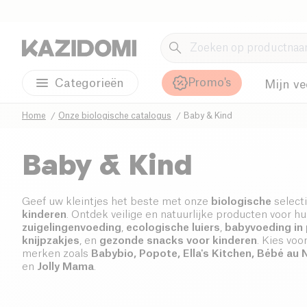
Promo's
Categorieën
Mijn ve
Home
Onze biologische catalogus
Baby & Kind
Baby & Kind
Geef uw kleintjes het beste met onze
biologische
select
kinderen
. Ontdek veilige en natuurlijke producten voor hu
zuigelingenvoeding
,
ecologische luiers
,
babyvoeding in 
knijpzakjes
, en
gezonde snacks voor kinderen
. Kies voo
merken zoals
Babybio, Popote, Ella's Kitchen, Bébé au 
en
Jolly Mama
.