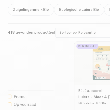
Zuigelingenmelk Bio
Ecologische Luiers Bio
418
gevonden product(en)
BESTSELLER
Bébé au naturel
Promo
Luiers – Maat 4 (
50 Eenheden
| 0.37 €/u
Op voorraad