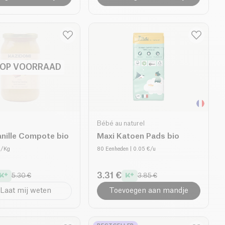
 OP VOORRAAD
Bébé au naturel
anille Compote bio
Maxi Katoen Pads bio
€/Kg
80 Eenheden
| 0.05 €/u
3.31 €
5.30 €
3.85 €
Laat mij weten
Toevoegen aan mandje