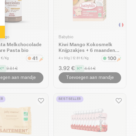
asiago
Babybio
ata Melkchocolade
Kiwi Mango Kokosmelk
re Pasta bio
Knijpzakjes + 6 maanden
bio
9 €/Kg
4 x 90g
| 12.81 €/Kg
3.92 €
9.81 €
4.61 €
egen aan mandje
Toevoegen aan mandje
ER
BESTSELLER