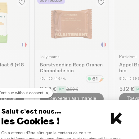
BESTSELLER
Jolly mama
Kazidomi
Maat 6 (+18
Borstvoeding Reep Granen
Appel B
Chocolade bio
bio
45g
| 66.44 €/Kg
915g
| 6.99
2.54 €
5.12 €
€
2.99 €
Continue without consent
 mandje
Toevoegen aan mandje
Toevo
Salut c'est nous...
les Cookies !
BESTSELLER
Consent Management Platform
On a attendu d'être sûrs que le contenu de ce site
Axeptio consent
vous intéresse avant de vous déranger, mais on aimerait bien vous