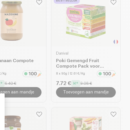
BESTSELLER
Danival
anaan Compote
Poki Gemengd Fruit
Compote Pack voor
Kinderen bio
 €/Kg
8 x 90g
| 12.61 €/Kg
7.72 €
6.40 €
9.08 €
egen aan mandje
Toevoegen aan mandje
: Personalize Your Options