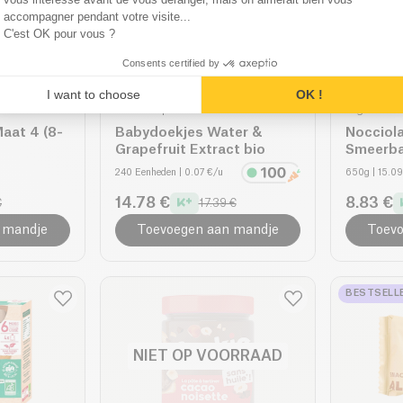
accompagner pendant votre visite...
C'est OK pour vous ?
Consents certified by
I want to choose
OK !
Waterwipes
Rigoni di 
Maat 4 (8-
Babydoekjes Water &
Nocciol
Grapefruit Extract bio
Smeerba
240 Eenheden
| 0.07 €/u
650g
| 15.0
14.78 €
8.83 €
€
17.39 €
 mandje
Toevoegen aan mandje
Toevo
BESTSELL
NIET OP VOORRAAD