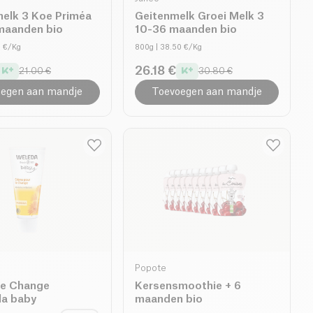
elk 3 Koe Priméa
Geitenmelk Groei Melk 3
 maanden bio
10-36 maanden bio
5 €/Kg
800g
| 38.50 €/Kg
26.18 €
21.00 €
30.80 €
egen aan mandje
Toevoegen aan mandje
Popote
e Change
Kersensmoothie + 6
la baby
maanden bio