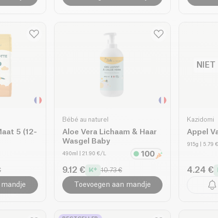
NIET
Bébé au naturel
Kazidomi
Maat 5 (12-
Aloe Vera Lichaam & Haar
Appel V
Wasgel Baby
915g
| 5.79 
490ml
| 21.90 €/L
9.12 €
4.24 €
€
10.73 €
 mandje
Toevoegen aan mandje