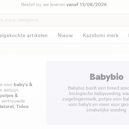
Bestel nu, we leveren
vanaf 13/08/2026
.
elgekochte artikelen
Nieuw
Kazidomi merk
Babybio
ie voor
baby's &
Babybio biedt een breed ass
n welzijn:
biologische babyvoeding, wa
potjes &
zuigelingenmelk, potjes voor bab
r vertrouwde
voor baby's en meer voor ge
Naturel, Tidoo
smakelijke voeding.