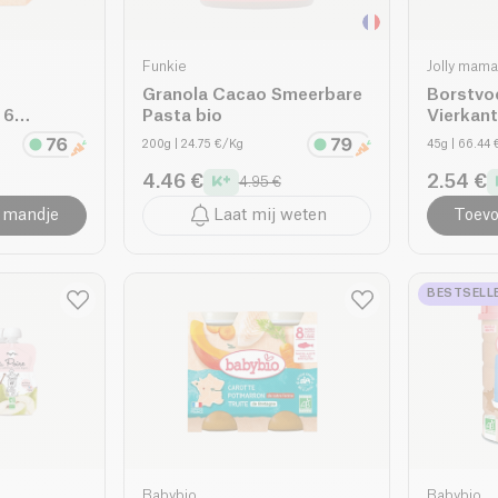
Funkie
Jolly mama
Granola Cacao Smeerbare
Borstvo
 6
Pasta bio
Vierkan
Chocola
200g
| 24.75 €/Kg
45g
| 66.44
4.46 €
2.54 €
4.95 €
 mandje
Laat mij weten
Toevo
BESTSELL
Babybio
Babybio