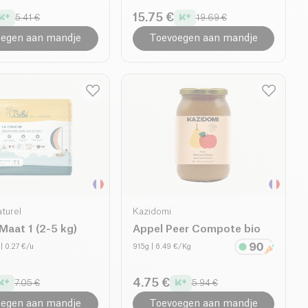
15.75 €
5.41 €
19.69 €
egen aan mandje
Toevoegen aan mandje
turel
Kazidomi
 Maat 1 (2-5 kg)
Appel Peer Compote bio
| 0.27 €/u
915g
| 6.49 €/Kg
4.75 €
7.05 €
5.94 €
egen aan mandje
Toevoegen aan mandje