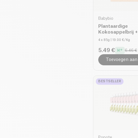
Babybio
Plantaardige
Kokosappelbrij +
maanden bio
4 x 85g
| 19.00 €/Kg
5.49 €
6.46 €
Toevoegen aan
BESTSELLER
Popote