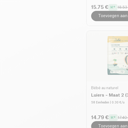
15.75 €
18.53
Toevoegen aan
Bébé au naturel
Luiers – Maat 2 (
58 Eenheden
| 0.30 €/u
14.79 €
17.40
Toevoegen aan