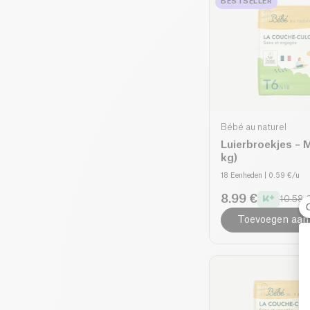
BESTSELLER
Bébé au naturel
Luierbroekjes – 
kg)
18 Eenheden
| 0.59 €/u
8.99 €
10.58 
Toevoegen aan