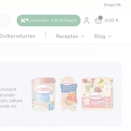
België
/
NL
0.00
€
Lid worden · 4,90 €/maand
Bulkproducten
Recepten
Blog
ortiment
aronder
y's, zakjes
zonde en