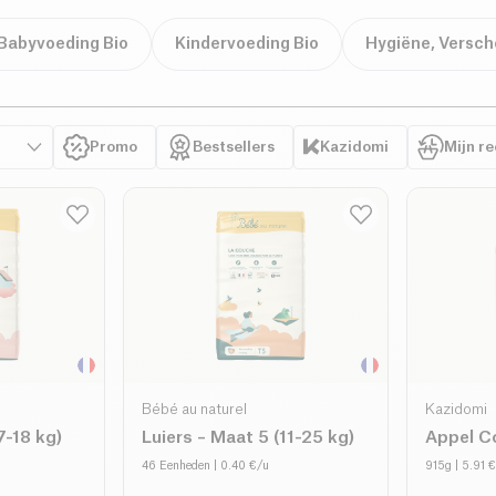
Babyvoeding Bio
Kindervoeding Bio
Hygiëne, Versch
Promo
Bestsellers
Kazidomi
Mijn r
Bébé au naturel
Kazidomi
7-18 kg)
Luiers – Maat 5 (11-25 kg)
Appel C
46 Eenheden
| 0.40 €/u
915g
| 5.91 