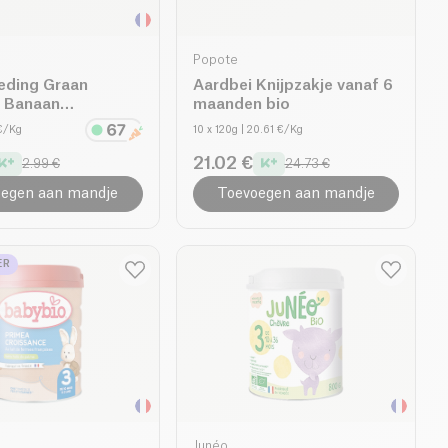
Popote
eding Graan
Aardbei Knijpzakje vanaf 6
t Banaan
maanden bio
de bio
 €/Kg
10 x 120g
| 20.61 €/Kg
21.02 €
2.99 €
24.73 €
egen aan mandje
Toevoegen aan mandje
ER
Junéo