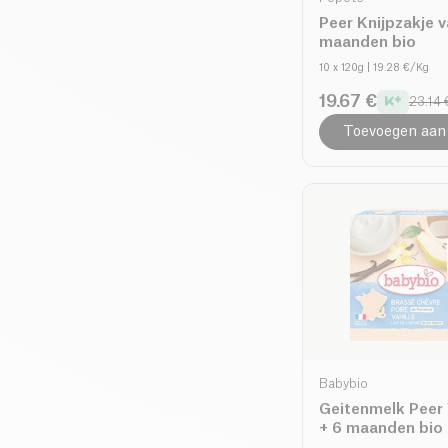
Peer Knijpzakje 
maanden bio
10 x 120g
| 19.28 €/Kg
19.67 €
23.14 
Toevoegen aan
Babybio
Geitenmelk Peer V
+ 6 maanden bio