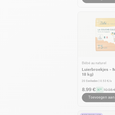
Bébé au naturel
Luierbroekjes – 
18 kg)
20 Eenheden
| 0.53 €/u
8.99 €
10.58 
Toevoegen aan