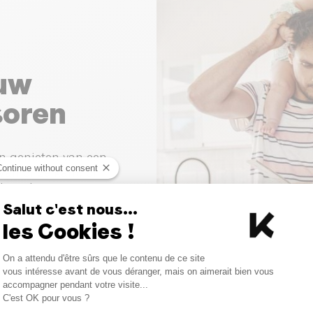
 uw
soren
n genieten van een
Continue without consent
 Van onze kant, om
domi bij uw
0
.
Salut c'est nous...
les Cookies !
Consent Management Platform
On a attendu d'être sûrs que le contenu de ce site
Axeptio consent
vous intéresse avant de vous déranger, mais on aimerait bien vous
accompagner pendant votre visite...
C'est OK pour vous ?