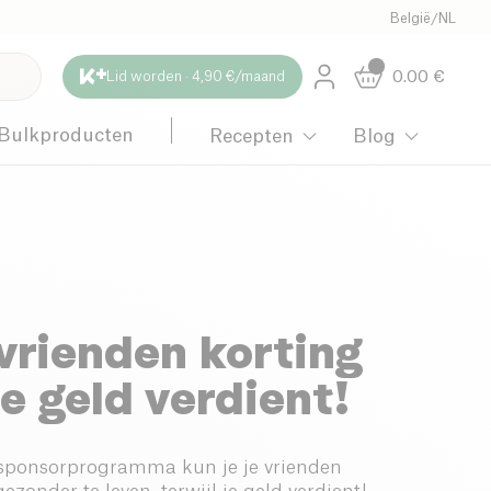
België
/
NL
0.00
€
Lid worden · 4,90 €/maand
Bulkproducten
Recepten
Blog
 vrienden korting
je geld verdient!
sponsorprogramma kun je je vrienden