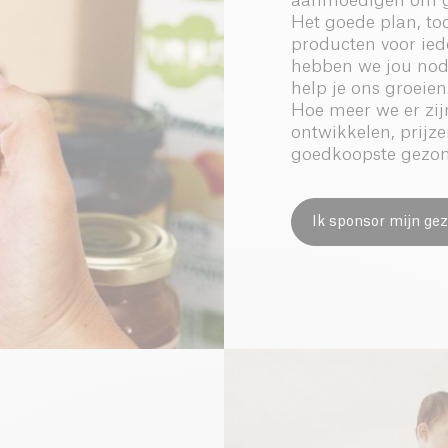
aanmoedigen om gez
Het goede plan, to
producten voor ie
hebben we jou nodi
help je ons groeien
Hoe meer we er zi
ontwikkelen, prijz
goedkoopste gezon
Ik sponsor mijn gez