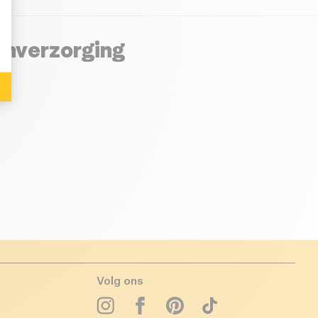
enverzorging
Volg ons