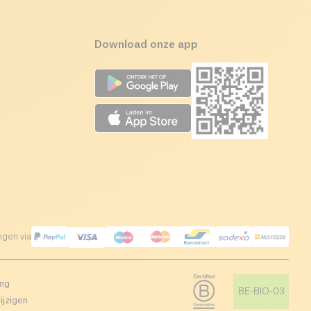
Download onze app
ngen via
ing
BE-BIO-03
ijzigen