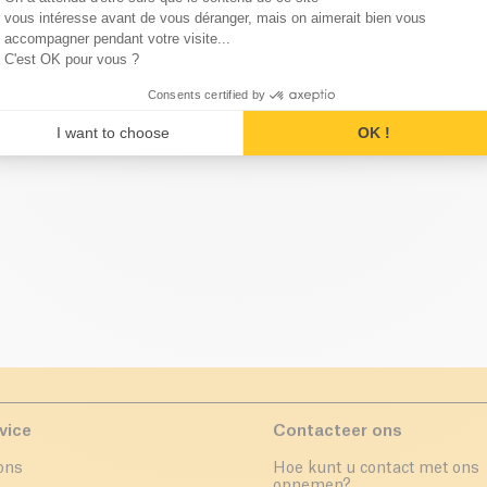
Axeptio consent
vous intéresse avant de vous déranger, mais on aimerait bien vous
accompagner pendant votre visite...
C'est OK pour vous ?
 merken in de categorie Hond
Consents certified by
I want to choose
OK !
vice
Contacteer ons
ons
Hoe kunt u contact met ons
opnemen?