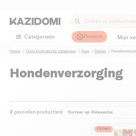
Promo's
Categorieën
Mijn ve
Home
Onze biologische catalogus
Huis
Dieren
Hondenverzor
Hondenverzorging
2
gevonden product(en)
PROMO