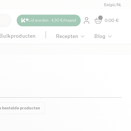
België
/
NL
0.00
€
Lid worden · 4,90 €/maand
Bulkproducten
Recepten
Blog
s bestelde producten