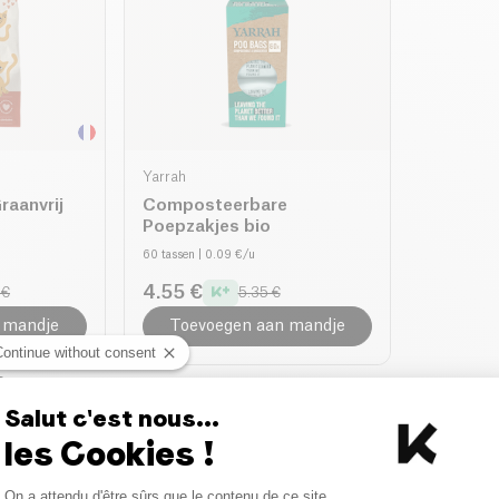
Yarrah
raanvrij
Composteerbare
Poepzakjes bio
60 tassen
| 0.09 €/u
4.55 €
 €
5.35 €
 mandje
Toevoegen aan mandje
Continue without consent
:
Salut c'est nous...
les Cookies !
Bio
Hondenvoer Bio
Kattenverzorging Bio
Consent Management Platform
On a attendu d'être sûrs que le contenu de ce site