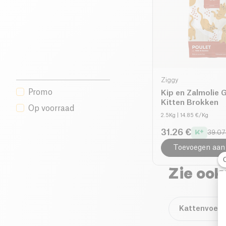
Ziggy
Promo
Kip en Zalmolie G
Kitten Brokken
Op voorraad
2.5Kg
| 14.85 €/Kg
31.26 €
39.07
Toevoegen aan
Zie ook
Kattenvoer 