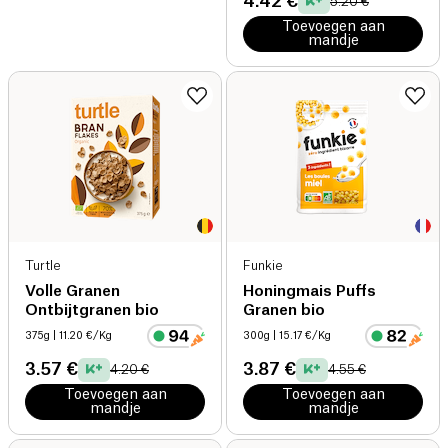
4.42 €
5.20 €
Toevoegen aan
mandje
Turtle
Funkie
Volle Granen
Honingmais Puffs
Ontbijtgranen bio
Granen bio
375g
| 11.20 €/Kg
300g
| 15.17 €/Kg
3.57 €
3.87 €
4.20 €
4.55 €
Toevoegen aan
Toevoegen aan
mandje
mandje