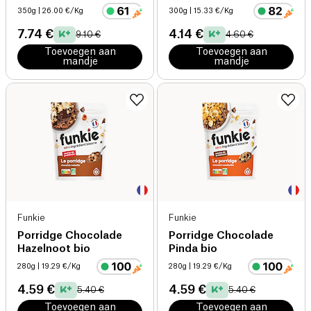
Popballen bio
350g
| 26.00 €/Kg
300g
| 15.33 €/Kg
7.74 €
4.14 €
9.10 €
4.60 €
Toevoegen aan
Toevoegen aan
mandje
mandje
Funkie
Funkie
Porridge Chocolade
Porridge Chocolade
Hazelnoot bio
Pinda bio
280g
| 19.29 €/Kg
280g
| 19.29 €/Kg
4.59 €
4.59 €
5.40 €
5.40 €
Toevoegen aan
Toevoegen aan