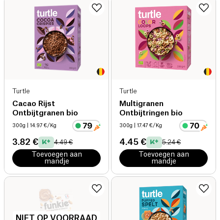
Turtle
Turtle
Cacao Rijst
Multigranen
Ontbijtgranen bio
Ontbijtringen bio
300g
| 14.97 €/Kg
300g
| 17.47 €/Kg
3.82 €
4.45 €
4.49 €
5.24 €
Toevoegen aan
Toevoegen aan
mandje
mandje
NIET OP VOORRAAD