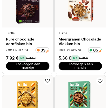
Turtle
Turtle
Pure chocolade
Meergranen Chocolade
cornflakes bio
Vlokken bio
250g
| 37.28 €/Kg
300g
| 21.03 €/Kg
7.92 €
5.36 €
9.32 €
6.31 €
Toevoegen aan
Toevoegen aan
mandje
mandje