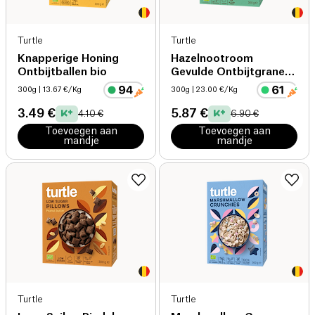
Turtle
Turtle
Knapperige Honing
Hazelnootroom
Ontbijtballen bio
Gevulde Ontbijtgranen
bio
300g
| 13.67 €/Kg
300g
| 23.00 €/Kg
3.49 €
5.87 €
4.10 €
6.90 €
Toevoegen aan
Toevoegen aan
mandje
mandje
Turtle
Turtle