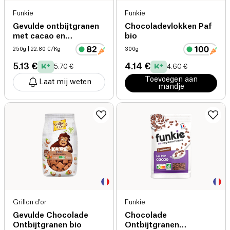
Funkie
Funkie
Gevulde ontbijtgranen
Chocoladevlokken Paf
met cacao en
bio
hazelnoten bio
250g
| 22.80 €/Kg
300g
5.13 €
4.14 €
5.70 €
4.60 €
Toevoegen aan
Laat mij weten
mandje
Grillon d’or
Funkie
Gevulde Chocolade
Chocolade
Ontbijtgranen bio
Ontbijtgranen