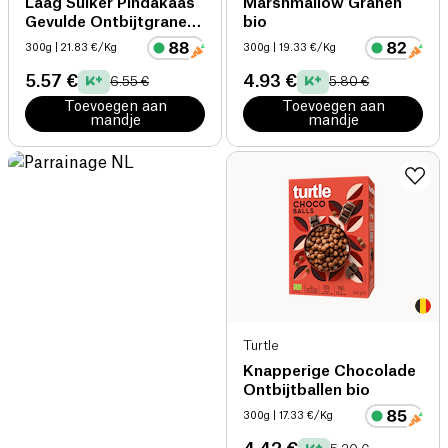
Laag Suiker Pindakaas
Marshmallow Granen
Gevulde Ontbijtgranen
bio
bio
300g
| 21.83 €/Kg
300g
| 19.33 €/Kg
5.57 €
4.93 €
6.55 €
5.80 €
Toevoegen aan
Toevoegen aan
mandje
mandje
Turtle
Knapperige Chocolade
Ontbijtballen bio
300g
| 17.33 €/Kg