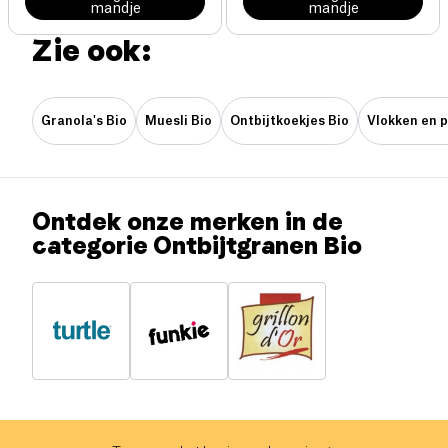
mandje
mandje
Zie ook:
Granola's Bio
Muesli Bio
Ontbijtkoekjes Bio
Vlokken en p
Ontdek onze merken in de
categorie Ontbijtgranen Bio