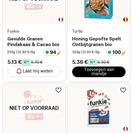
Funkie
Turtle
Gevulde Granen
Honing Gepofte Spelt
Pindakaas & Cacao bio
Ontbijtgranen bio
250g
| 22.80 €/Kg
300g
| 21.00 €/Kg
5.13 €
5.36 €
5.70 €
6.30 €
Toevoegen aan
Laat mij weten
mandje
NIET OP VOORRAAD