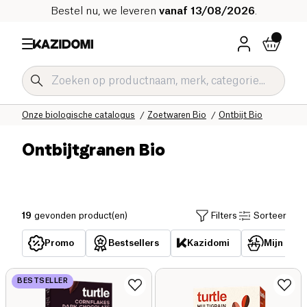
Bestel nu, we leveren
vanaf 13/08/2026
.
Home
Onze biologische catalogus
Zoetwaren Bio
Ontbijt Bio
Ontbijtgranen Bio
19
gevonden product(en)
Filters
Sorteer
Promo
Bestsellers
Kazidomi
Mijn reed
BESTSELLER