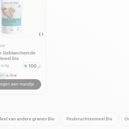
nie
e Geblancheerde
meel bio
0 €/Kg
9.75 €
egen aan mandje
eel van andere granen Bio
Peulvruchtenmeel Bio
Ov