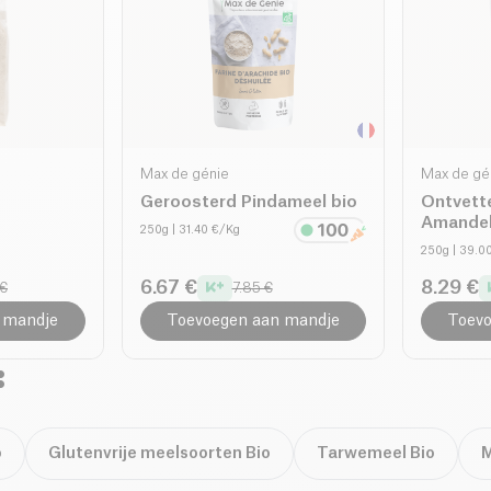
Max de génie
Max de gé
o
Geroosterd Pindameel bio
Ontvett
Amandel
250g
| 31.40 €/Kg
250g
| 39.0
6.67 €
8.29 €
 €
7.85 €
 mandje
Toevoegen aan mandje
Toevo
:
o
Glutenvrije meelsoorten Bio
Tarwemeel Bio
M