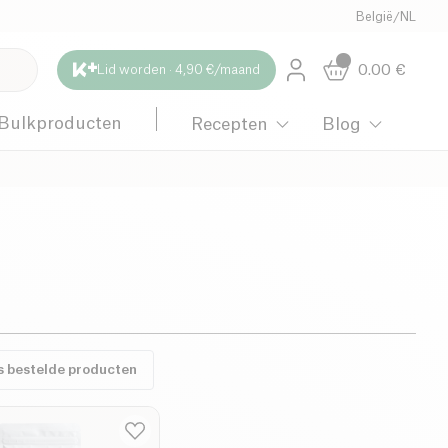
België
/
NL
0.00
€
Lid worden · 4,90 €/maand
Bulkproducten
Recepten
Blog
s bestelde producten