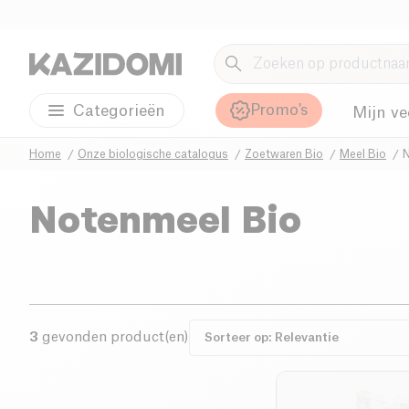
Promo's
Categorieën
Mijn ve
Home
Onze biologische catalogus
Zoetwaren Bio
Meel Bio
N
Notenmeel Bio
3
gevonden product(en)