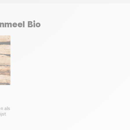
enmeel Bio
n als
ijst