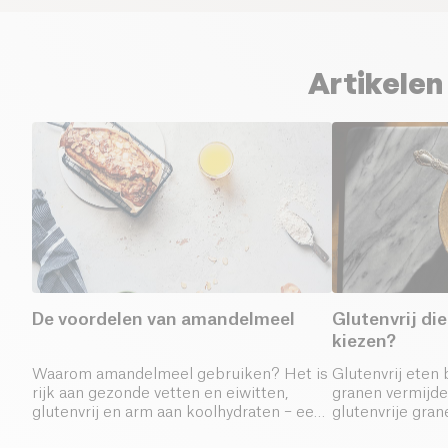
Artikelen
De voordelen van amandelmeel
Glutenvrij di
kiezen?
Waarom amandelmeel gebruiken? Het is
Glutenvrij eten
rijk aan gezonde vetten en eiwitten,
granen vermijden
glutenvrij en arm aan koolhydraten – een
glutenvrije gran
perfect alternatief voor gewone bloem.
spelt en kamut 