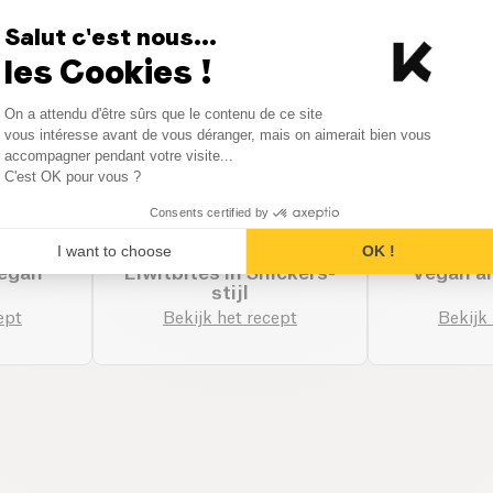
deeën met de categorie Noten
Salut c'est nous...
les Cookies !
Consent Management Platform
On a attendu d'être sûrs que le contenu de ce site
Axeptio consent
vous intéresse avant de vous déranger, mais on aimerait bien vous
accompagner pendant votre visite...
C'est OK pour vous ?
Consents certified by
I want to choose
OK !
vegan
Eiwitbites in Snickers-
Vegan a
stijl
ept
Bekijk het recept
Bekijk