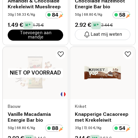
Amandel & Chocolade
Chocolade Hazelnoot
Krekeleiwit Mueslireep
Energie Bar bio
30g
| 58.33 €/Kg
50g
| 68.80 €/Kg
1.49 €
2.92 €
1.75 €
3.44 €
Toevoegen aan
Laat mij weten
mandje
NIET OP VOORRAAD
Baouw
Kriket
Vanille Macadamia
Knapperige Cacaoreep
Energie Bar bio
met Krekeleiwit
50g
| 68.80 €/Kg
35g
| 72.00 €/Kg