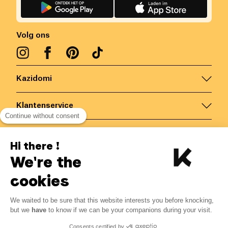
Volg ons
Kazidomi
Klantenservice
Continue without consent
Contacteer ons
Hi there !
We're the
België
/
NL
Veilige betalingen via
cookies
We waited to be sure that this website interests you before knocking,
but we
have
to know if we can be your companions during your visit.
© Kazidomi
2026
BE-BIO-03
Consents certified by
Alle rechten voorbehouden