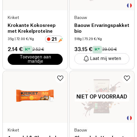
Kriket
Baouw
Krokante Kokosreep
Baouw Ervaringspakket
met Krekelproteïne
bio
35g
| 72.00 €/Kg
518g
| 75.29 €/Kg
2.14 €
33.15 €
2.52 €
39.00 €
Toevoegen aan
Laat mij weten
mandje
NIET OP VOORRAAD
Kriket
Baouw