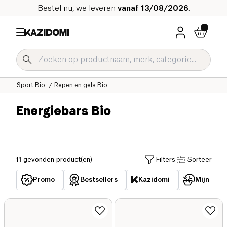
Bestel nu, we leveren
vanaf 13/08/2026
.
Home
Onze biologische catalogus
Sport Bio
Repen en gels Bio
Energiebars Bio
11
gevonden product(en)
Filters
Sorteer
Promo
Bestsellers
Kazidomi
Mijn reed