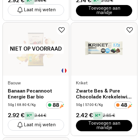
2.92 €
2.14 €
3.44 €
2.52 €
Toevoegen aan
Laat mij weten
mandje
NIET OP VOORRAAD
Baouw
Kriket
Banaan Pecannoot
Zwarte Bes & Pure
Energie Bar bio
Chocolade Krekeleiwit
Mueslireep
50g
| 68.80 €/Kg
50g
| 57.00 €/Kg
2.92 €
2.42 €
3.44 €
2.85 €
Toevoegen aan
Laat mij weten
mandje