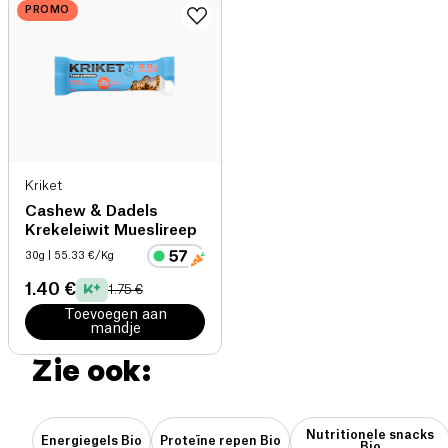
PROMO
Kriket
Cashew & Dadels
Krekeleiwit Mueslireep
30g
| 55.33 €/Kg
1.40 €
1.75 €
Toevoegen aan
mandje
Zie ook:
Nutritionele snacks
Energiegels Bio
Proteïne repen Bio
Bio