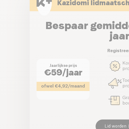
Kazidomi lidmaatsc
Bespaar gemidd
jaa
Registreer
Ko
Jaarlijkse prijs
pr
€59/jaar
To
pr
ofwel €4,92/maand
Gra
bo
Lid worden