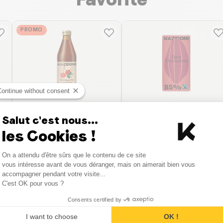
PROMO
Continue without consent
Salut c'est nous...
Kazidomi
Kazidomi
Kombucha Kers & Munt
85% Fairtrade Pure
les Cookies !
bio
Chocolade bio
Consent Management Platform
330ml
| 8.45 €/L
85g
| 58.71 €/Kg
On a attendu d'être sûrs que le contenu de ce site
Axeptio consent
vous intéresse avant de vous déranger, mais on aimerait bien vous
2.79 €
3.99 €
3.10 €
4.99 €
accompagner pendant votre visite...
Toevoegen aan
Toevoegen aan
C'est OK pour vous ?
mandje
mandje
Consents certified by
I want to choose
OK !