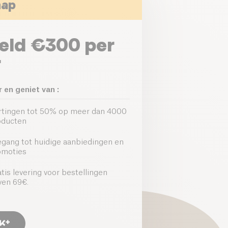
hap
eld €300 per
r
 en geniet van :
rtingen tot 50% op meer dan 4000
oducten
egang tot huidige aanbiedingen en
omoties
tis levering voor bestellingen
ven 69€.