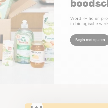
boodsc
Word K+ lid en prof
in biologische wink
Begin met sparen