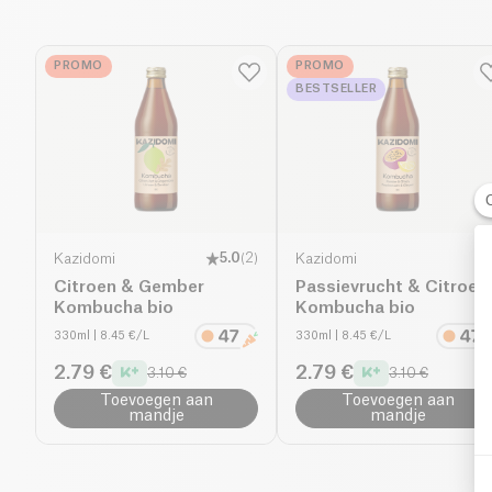
PROMO
PROMO
BESTSELLER
Kazidomi
5.0
(
2
)
Kazidomi
Citroen & Gember
Passievrucht & Citroen
Kombucha bio
Kombucha bio
330ml
| 8.45 €/L
330ml
| 8.45 €/L
2.79 €
2.79 €
3.10 €
3.10 €
Toevoegen aan
Toevoegen aan
mandje
mandje