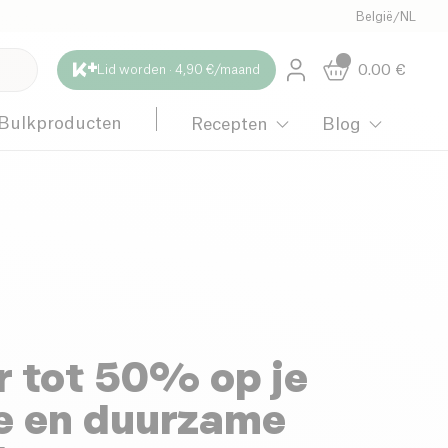
België
/
NL
0.00
€
Lid worden · 4,90 €/maand
Bulkproducten
Recepten
Blog
 tot 50% op je
e en duurzame