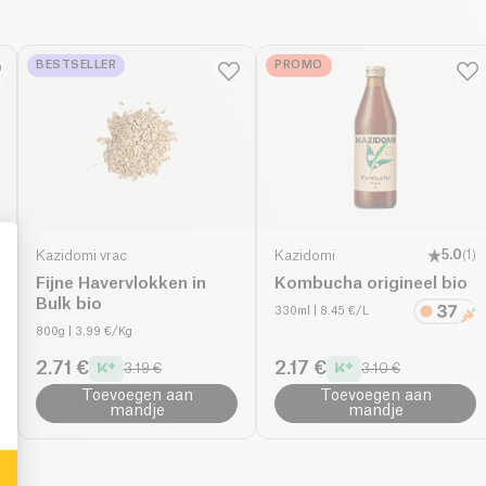
BESTSELLER
PROMO
Kazidomi vrac
Kazidomi
5.0
(
1
)
Fijne Havervlokken in
Kombucha origineel bio
Bulk bio
330ml
| 8.45 €/L
: Personalize Your Options
800g
| 3.99 €/Kg
2.71 €
2.17 €
3.19 €
3.10 €
Toevoegen aan
Toevoegen aan
mandje
mandje