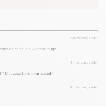
 en milieuvriendelijk dankzij het gebruik van
1.5 g
nieuwbare energiebronnen.
4.9 g
2.4 g
een maand geleden
1.3 g
ison de ce délicieux pesto rouge
4 maanden geleden
l ? Mauvaise huile pour la santé
4 maanden geleden