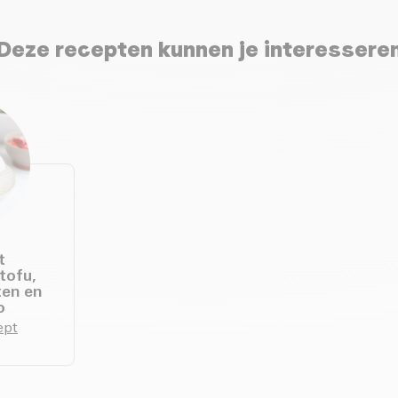
Deze recepten kunnen je interessere
t
tofu,
ten en
o
ept