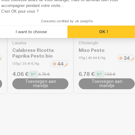
accompagner pendant votre visite...
C'est OK pour vous ?
Consents certified by
I want to choose
OK !
Laselva
Ottolenghi
Calabrese Ricotta
Miso Pesto
Paprika Pesto bio
170g
| 46.94 €/Kg
135g
| 35.41 €/Kg
4.06 €
6.78 €
4.78 €
7.98 €
Toevoegen aan
Toevoegen aan
mandje
mandje