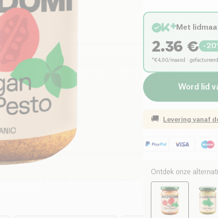
Met lidmaa
2.36
€
-
20
*€4,90/maand · gefactureer
Word lid 
🚚
Levering vanaf
d
Ontdek onze alternat