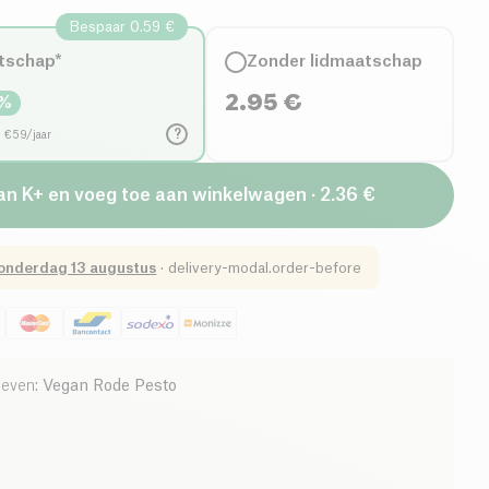
Bespaar 0.59 €
tschap*
Zonder lidmaatschap
2.95
€
%
?
d €59/jaar
van K+ en voeg toe aan winkelwagen · 2.36 €
onderdag 13 augustus
·
delivery-modal.order-before
ieven
:
Vegan Rode Pesto