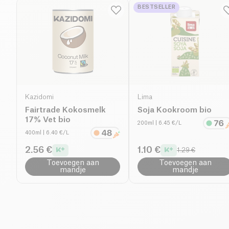
BESTSELLER
Kazidomi
Lima
Fairtrade Kokosmelk
Soja Kookroom bio
17% Vet bio
200ml
| 6.45 €/L
400ml
| 6.40 €/L
2.56 €
1.10 €
1.29 €
Toevoegen aan
Toevoegen aan
mandje
mandje