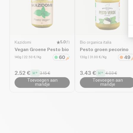
Kazidomi
5.0
(
1
)
Bio organica italia
Vegan Groene Pesto bio
Pesto groen pecorino
140g
| 22.50 €/Kg
130g
| 31.00 €/Kg
2.52 €
3.43 €
3.15 €
4.03 €
Toevoegen aan
Toevoegen aan
mandje
mandje