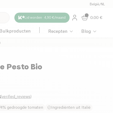
België
/
NL
0.00
€
Lid worden · 4,90 €/maand
Bulkproducten
Recepten
Blog
g
e Pesto Bio
8
(
verified_reviews
)
74% gedroogde tomaten
Ingrediënten uit Italië