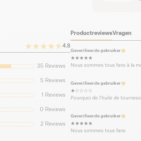
kwaliteit, zongerijpt
waarvan suikers (g)
alternatieve en her
Voedingsvezels (g)
Productreviews
Vragen
Eiwitten (g)
4.8
Geverifieerde gebruiker
Zout (g)
Nous sommes tous fans à la ma
35
Reviews
5
Reviews
Geverifieerde gebruiker
1
Reviews
Pourquoi de l'huile de tourneso
0
Reviews
Geverifieerde gebruiker
2
Reviews
Nous sommes tous fans