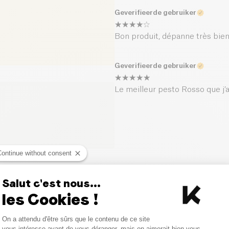
Geverifieerde gebruiker
Bon produit, dépanne très bien 
Geverifieerde gebruiker
Le meilleur pesto Rosso que j’
Continue without consent
Vergelijkbare producten
Salut c'est nous...
les Cookies !
Consent Management Platform
On a attendu d'être sûrs que le contenu de ce site
Axeptio consent
vous intéresse avant de vous déranger, mais on aimerait bien vous