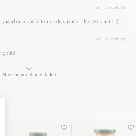
een jaar geleden
quand on a pas le temps de cuisiner ( kot étudiant 👌🏻)
een jaar geleden
ai goûté
Meer beoordelingen laden
: Personalize Your Options