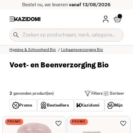
Bestel nu, we leveren
vanaf 13/08/2026
.
Home
Onze biologische catalogus
Hygiëne & Schoonheid Bio
Lichaamsverzorging Bio
Voet- en Beenverzorging Bio
2
gevonden product(en)
Filters
Sorteer
Promo
Bestsellers
Kazidomi
Mijn reed
PROMO
PROMO