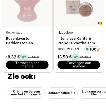
Roll on jade
Habeebee
Rozenkwarts
Intensieve Karité &
Paddenstoelen
Propolis Voetbalsem
50ml
| 324.00 €/L
18.32 €
13.50 €
22.90 €
18.00 €
Toevoegen aan
Toevoegen aan
mandje
mandje
Zie ook:
Crème en Balsem
Lichaamsscrub
Lichaamsoliën Bio
voor het Lichaam Bio
Klei Bio