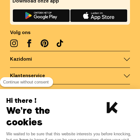
Download onze app
Volg ons
Kazidomi
Klantenservice
Continue without consent
Contacteer ons
Hi there !
We're the
België
/
NL
Veilige betalingen via
cookies
We waited to be sure that this website interests you before knocking,
but we
have
to know if we can be your companions during your visit.