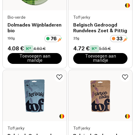
Bio-verde
Tof! jerky
Dolmades Wijnbladeren
Belgisch Gedroogd
bio
Rundvlees Zoet & Pittig
190g
35g
4.08 €
4.72 €
4.80 €
5.55 €
Toevoegen aan
Toevoegen aan
mandje
mandje
Tof! jerky
Tof! jerky