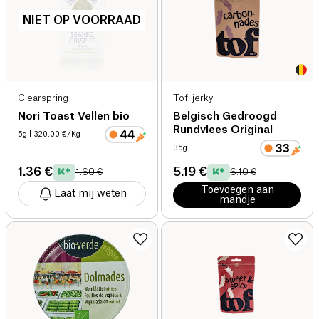
NIET OP VOORRAAD
Clearspring
Tof! jerky
Nori Toast Vellen bio
Belgisch Gedroogd
Rundvlees Original
5g
| 320.00 €/Kg
35g
1.36 €
5.19 €
1.60 €
6.10 €
Toevoegen aan
Laat mij weten
mandje