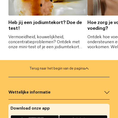
Heb jij een jodiumtekort? Doe de
Hoe zorg je vo
test!
voeding?
Vermoeidheid, kouwelijkheid,
Ontdek hoe voed
concentratieproblemen? Ontdek met
ondersteunen e
onze mini-test of je een jodiumtekort
voorkomen. Wel
hebt — en hoe je dit op natuurlijke wijze
moet je verkiez
kunt aanpakken.
welke voedingss
voor een goede
onze tips om op
Terug naar het begin van de pagina
voor je schildkli
Wettelijke informatie
Download onze app