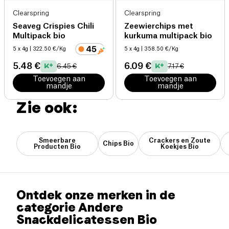
Clearspring
Clearspring
Seaveg Crispies Chili
Zeewierchips met
Multipack bio
kurkuma multipack bio
5 x 4g
| 322.50 €/Kg
5 x 4g
| 358.50 €/Kg
5.48 €
6.09 €
6.45 €
7.17 €
Toevoegen aan
Toevoegen aan
mandje
mandje
Zie ook:
Smeerbare
Crackers en Zoute
Chips Bio
Producten Bio
Koekjes Bio
Ontdek onze merken in de
categorie Andere
Snackdelicatessen Bio