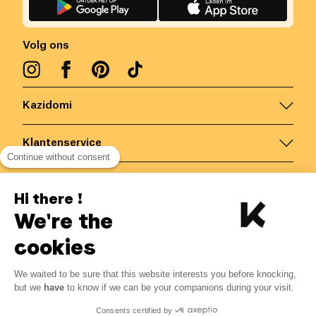
Volg ons
Kazidomi
Klantenservice
Continue without consent
Contacteer ons
Hi there !
We're the
België
/
NL
Veilige betalingen via
cookies
We waited to be sure that this website interests you before knocking,
but we
have
to know if we can be your companions during your visit.
© Kazidomi
2026
BE-BIO-03
Consents certified by
Alle rechten voorbehouden