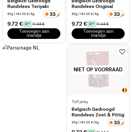
Belgisch Gedroogd
Belgisch Gedroogd
Rundvlees Teriyaki
Rundvlees Original
80g
| 143.00 €/Kg
80g
| 143.00 €/Kg
9.72 €
9.72 €
11.44 €
11.44 €
Toevoegen aan
Toevoegen aan
mandje
mandje
NIET OP VOORRAAD
Tof! jerky
Belgisch Gedroogd
Rundvlees Zoet & Pittig
80g
| 143.00 €/Kg