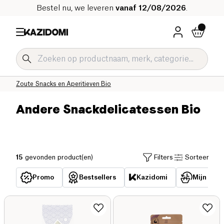
Bestel nu, we leveren
vanaf 12/08/2026
.
Home
Onze biologische catalogus
Zoute Kruidenierswaren Bio
Zoute Snacks en Aperitieven Bio
Andere Snackdelicatessen Bio
15
gevonden product(en)
Filters
Sorteer
Promo
Bestsellers
Kazidomi
Mijn reed