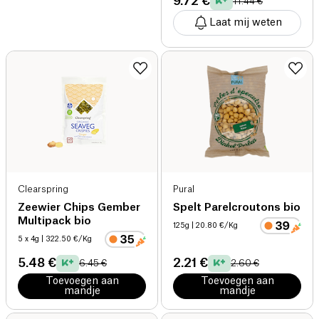
9.72 €
11.44 €
Laat mij weten
Clearspring
Pural
Zeewier Chips Gember
Spelt Parelcroutons bio
Multipack bio
125g
| 20.80 €/Kg
5 x 4g
| 322.50 €/Kg
5.48 €
2.21 €
6.45 €
2.60 €
Toevoegen aan
Toevoegen aan
mandje
mandje