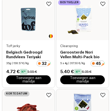
BESTSELLER
Tof! jerky
Clearspring
Belgisch Gedroogd
Geroosterde Nori
Rundvlees Teriyaki
Vellen Multi-Pack bio
35g
| 158.57 €/Kg
5 x 4g
| 317.50 €/Kg
4.72 €
5.40 €
5.55 €
6.35 €
Toevoegen aan
Toevoegen aan
mandje
mandje
KORTE DATUM