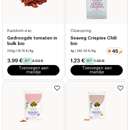
Kazidomi vrac
Clearspring
Gedroogde tomaten in
Seaveg Crispies Chili
bulk bio
bio
250g
| 18.76 €/Kg
4g
| 362.50 €/Kg
3.99 €
1.23 €
4.69 €
1.45 €
Toevoegen aan
Toevoegen aan
mandje
mandje