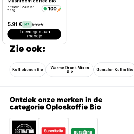
Mushroom coffee bio
6 tassen
| 2316.67
€/Kg
5.91 €
6.95 €
Toevoegen aan
mandje
Zie ook:
Warme Drank Mixen
Koffiebonen Bio
Gemalen Koffie Bio
Bio
Ontdek onze merken in de
categorie Oploskoffie Bio