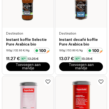
Destination
Destination
Instant koffie Selectie
Instant decafé koffie
Pure Arabica bio
Pure Arabica bio
100g
| 132.60 €/Kg
100g
| 153.80 €/Kg
11.27 €
13.07 €
13.26 €
15.38 €
Toevoegen aan
Toevoegen aan
mandje
mandje