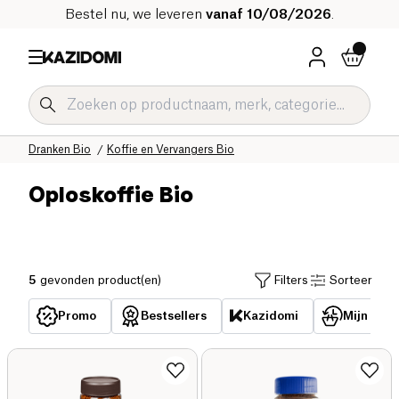
Bestel nu, we leveren
vanaf 10/08/2026
.
Home
Onze biologische catalogus
Dranken Bio
Koffie en Vervangers Bio
Oploskoffie Bio
5
gevonden product(en)
Filters
Sorteer
Promo
Bestsellers
Kazidomi
Mijn reed