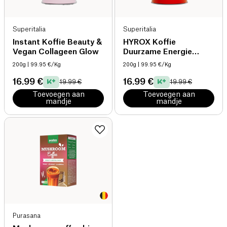
Superitalia
Superitalia
Instant Koffie Beauty &
HYROX Koffie
Vegan Collageen Glow
Duurzame Energie
Lion's Mane
200g
| 99.95 €/Kg
200g
| 99.95 €/Kg
16.99 €
16.99 €
19.99 €
19.99 €
Toevoegen aan
Toevoegen aan
mandje
mandje
Purasana