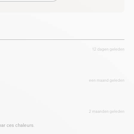
aan de opening. Pasteurisatie voorkomt naver
ndeert een optimale houdbaarheid.
4.6 g
iedenis: de naam zou afkomstig zijn van het Japanse
0 g
ee betekent, gecombineerd met de naam van een
anse arts, Kombu.
0 g
12 dagen geleden
0.01 g
een maand geleden
2 maanden geleden
par ces chaleurs.