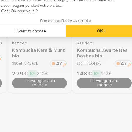
accompagner pendant votre visite...
C'est OK pour vous ?
Consents certified by
I want to choose
OK !
1
)
Kazidomi
Kazidomi
Kombucha Kers & Munt
Kombucha Zwarte Bes
bio
Bosbes bio
330ml
| 8.45 €/L
250ml
| 7.64 €/L
2.79 €
1.48 €
3.10 €
2.12 €
Toevoegen aan
Toevoegen aan
mandje
mandje