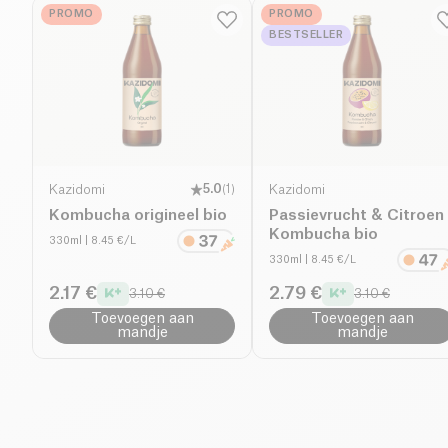
PROMO
PROMO
BESTSELLER
Kazidomi
5.0
(
1
)
Kazidomi
Kombucha origineel bio
Passievrucht & Citroen
Kombucha bio
330ml
| 8.45 €/L
330ml
| 8.45 €/L
2.17 €
2.79 €
3.10 €
3.10 €
Toevoegen aan
Toevoegen aan
mandje
mandje