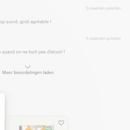
5 maanden geleden
p sucré, goût agréable !
6 maanden geleden
o quand on ne boit pas d’alcool !
Meer beoordelingen laden
: Personalize Your Options