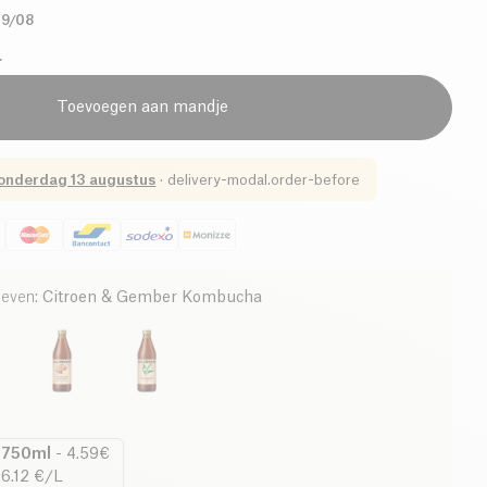
09/08
€
Toevoegen aan mandje
onderdag 13 augustus
·
delivery-modal.order-before
ieven
:
Citroen & Gember Kombucha
750ml
-
4.59€
6.12 €/L