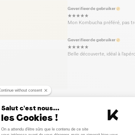
Geverifieerde gebruiker
Mon Kombucha préféré, pas tro
Geverifieerde gebruiker
Belle découverte, idéal à l’apér
Continue without consent
Salut c'est nous...
Vergelijkbare producten
les Cookies !
Consent Management Platform
PROMO
PROMO
On a attendu d'être sûrs que le contenu de ce site
Axeptio consent
vous intéresse avant de vous déranger, mais on aimerait bien vous