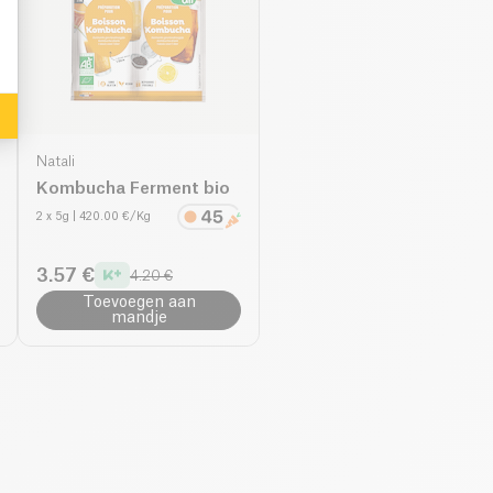
Natali
Kombucha Ferment bio
2 x 5g
| 420.00 €/Kg
3.57 €
4.20 €
Toevoegen aan
mandje