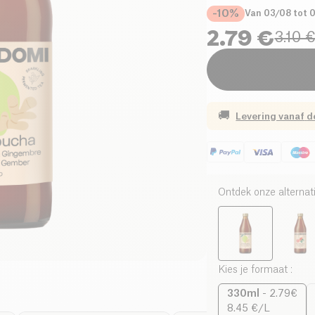
-10%
Van 03/08 tot 
2.79 €
3.10 
🚚
Levering vanaf
d
Ontdek onze alternat
Kies je formaat
:
330ml
-
2.79€
8.45 €/L