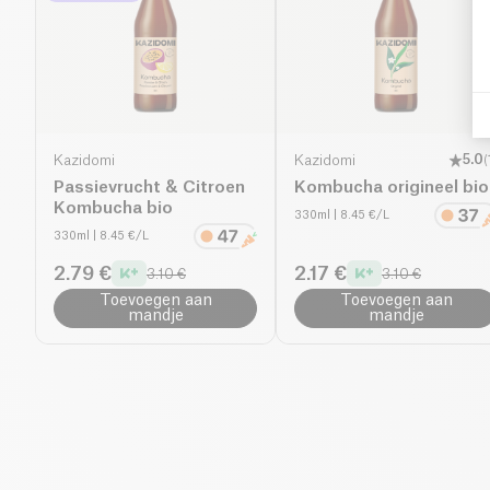
Kazidomi
Kazidomi
5.0
(
Passievrucht & Citroen
Kombucha origineel bio
Kombucha bio
330ml
| 8.45 €/L
330ml
| 8.45 €/L
2.79 €
2.17 €
3.10 €
3.10 €
Toevoegen aan
Toevoegen aan
mandje
mandje