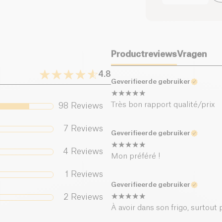
worden bewaard tot 
fermentatie en gara
waarvan suikers (g)
Voor de kleine gesch
Voedingsvezels (g)
woord “cha”, wat th
legendarische Korea
Productreviews
Vragen
Eiwitten (g)
4.8
Geverifieerde gebruiker
Zout (g)
Très bon rapport qualité/prix
98
Reviews
7
Reviews
Geverifieerde gebruiker
4
Reviews
Mon préféré !
1
Reviews
Geverifieerde gebruiker
2
Reviews
À avoir dans son frigo, surtout 