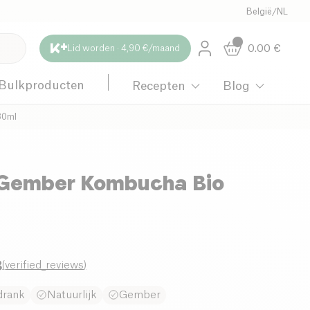
België
/
NL
0.00
€
Lid worden · 4,90 €/maand
Bulkproducten
Recepten
Blog
30ml
 Gember Kombucha Bio
8
(
verified_reviews
)
drank
Natuurlijk
Gember