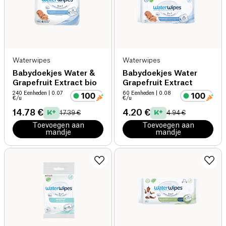
Waterwipes
Waterwipes
Babydoekjes Water &
Babydoekjes Water
Grapefruit Extract bio
Grapefruit Extract
240 Eenheden
| 0.07
60 Eenheden
| 0.08
€/u
€/u
14.78 €
4.20 €
17.39 €
4.94 €
Toevoegen aan
Toevoegen aan
mandje
mandje