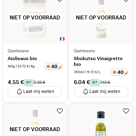
NIET OP VOORRAAD
NIET OP VOORRAAD
Quintesens
Quintesens
Aiolisaus bio
Shokutsu Vinaigrette
bio
180g
| 29.72 €/Kg
360ml
| 19.72 €/L
4.55 €
6.04 €
5.35 €
7.10 €
Laat mij weten
Laat mij weten
NIET OP VOORRAAD