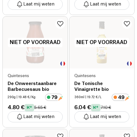
Laat mij weten
Laat mij weten
NIET OP VOORRAAD
NIET OP VOORRAAD
Quintesens
Quintesens
De Onweerstaanbare
De Tonische
Barbecuesaus bio
Vinaigrette bio
290g
| 19.48 €/Kg
360ml
| 19.72 €/L
4.80 €
6.04 €
5.65 €
7.10 €
Laat mij weten
Laat mij weten