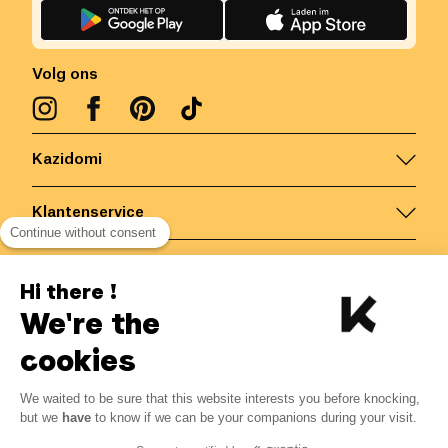
Volg ons
Kazidomi
Klantenservice
Continue without consent
Contacteer ons
Hi there !
We're the
België
/
NL
Veilige betalingen via
cookies
We waited to be sure that this website interests you before knocking,
but we
have
to know if we can be your companions during your visit.
© Kazidomi
2026
BE-BIO-03