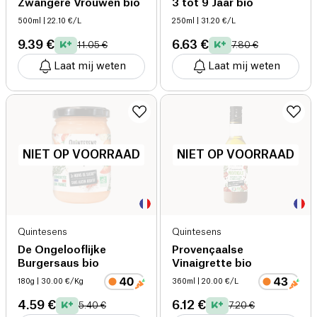
Zwangere Vrouwen bio
3 tot 9 Jaar bio
500ml
| 22.10 €/L
250ml
| 31.20 €/L
9.39 €
6.63 €
11.05 €
7.80 €
Laat mij weten
Laat mij weten
NIET OP VOORRAAD
NIET OP VOORRAAD
Quintesens
Quintesens
De Ongelooflijke
Provençaalse
Burgersaus bio
Vinaigrette bio
180g
| 30.00 €/Kg
360ml
| 20.00 €/L
4.59 €
6.12 €
5.40 €
7.20 €