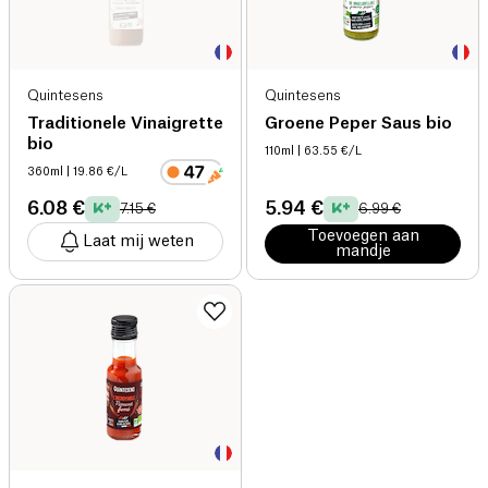
Quintesens
Quintesens
Traditionele Vinaigrette
Groene Peper Saus bio
bio
110ml
| 63.55 €/L
360ml
| 19.86 €/L
6.08 €
5.94 €
7.15 €
6.99 €
Toevoegen aan
Laat mij weten
mandje