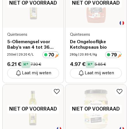
NIET OP VOORRAAD
NIET OP VOORRAAD
Quintesens
Quintesens
5-Oliemengsel voor
De Ongelooflijke
Baby's van 4 tot 36
Ketchupsaus bio
Maanden bio
250ml
| 29.20 €/L
280g
| 20.89 €/Kg
6.21 €
4.97 €
7.30 €
5.85 €
Laat mij weten
Laat mij weten
NIET OP VOORRAAD
NIET OP VOORRAAD