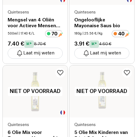
Quintesens
Quintesens
Mengsel van 4 Oliën
Ongelooflijke
voor Actieve Mensen
Mayonaise Saus bio
bio
500ml
| 17.40 €/L
180g
| 25.56 €/Kg
7.40 €
3.91 €
8.70 €
4.60 €
Laat mij weten
Laat mij weten
NIET OP VOORRAAD
NIET OP VOORRAAD
Quintesens
Quintesens
6 Olie Mix voor
5 Olie Mix Kinderen van