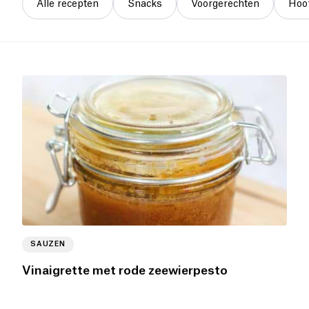
Alle recepten
Snacks
Voorgerechten
Hoo
SAUZEN
Vinaigrette met rode zeewierpesto