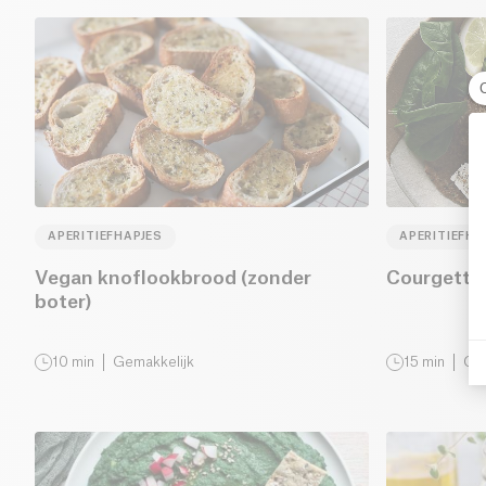
APERITIEFHAPJES
APERITIEFHA
Vegan knoflookbrood (zonder
Courgette
boter)
10
min
Gemakkelijk
15
min
Gem