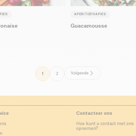
PJES
APERITIEFHAPJES
onaise
Guacamousse
Volgende
1
2
vice
Contacteer ons
ons
Hoe kunt u contact met ons
opnemen?
um