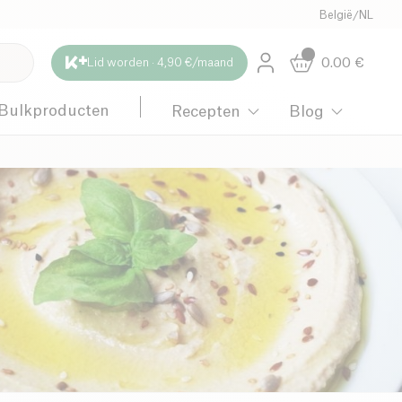
België
/
NL
0.00
€
Lid worden · 4,90 €/maand
Bulkproducten
Recepten
Blog