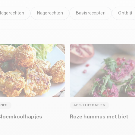
fdgerechten
Nagerechten
Basisrecepten
Ontbijt
PJES
APERITIEFHAPJES
Bloemkoolhapjes
Roze hummus met biet