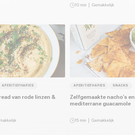
10
min
Gemakkelijk
APERITIEFHAPJES
APERITIEFHAPJES
SNACKS
ead van rode linzen &
Zelfgemaakte nacho’s en
mediterrane guacamole
akkelijk
15
min
Gemakkelijk