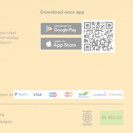
Download onze app
ess staat
met vrijdag
rdag en
ngen via
ing
BE-BIO-03
ijzigen