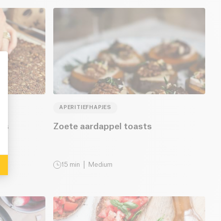
: Personalize Your Options
APERITIEFHAPJES
rs
Zoete aardappel toasts
15
min
Medium