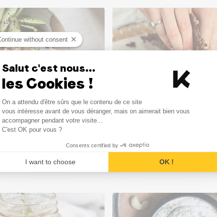
Continue without consent
Salut c'est nous...
les Cookies !
Consent Management Platform
On a attendu d'être sûrs que le contenu de ce site
PJES
BASISRECEPTEN
ONTBIJT
RECEPTEN
APERITIEFHAPJES
Axeptio consent
vous intéresse avant de vous déranger, mais on aimerait bien vous
accompagner pendant votre visite...
 pannenkoeken
Zaden- en oreganocracke
C'est OK pour vous ?
Consents certified by
I want to choose
OK !
akkelijk
30
min
Gemakkelijk