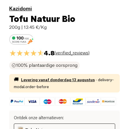
Kazidomi
Tofu Natuur Bio
200g
| 13.45 €/Kg
4.8
(
verified_reviews
)
100% plantaardige oorsprong
🚚
Levering vanaf
donderdag 13 augustus
·
delivery-
modal.order-before
Ontdek onze alternatieven
: