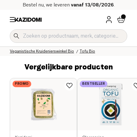
Bestel nu, we leveren
vanaf 13/08/2026
.
Home
Onze biologische catalogus
Specifieke Diëten
Veganistische Kruidenierswinkel Bio
Tofu Bio
Vergelijkbare producten
PROMO
BESTSELLER