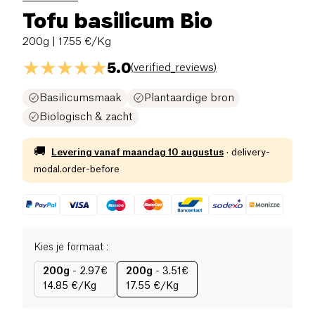
Tofu basilicum Bio
200g
| 17.55 €/Kg
5.0
(
verified_reviews
)
Basilicumsmaak
Plantaardige bron
Biologisch & zacht
🚚
Levering vanaf
maandag 10 augustus
·
delivery-
modal.order-before
Kies je formaat
:
200g
-
2.97€
200g
-
3.51€
14.85 €/Kg
17.55 €/Kg