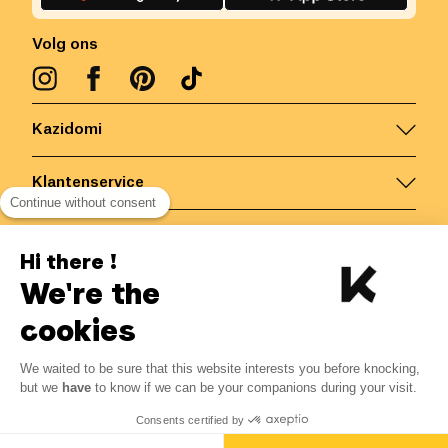
Volg ons
Kazidomi
Klantenservice
Continue without consent
Contacteer ons
Hi there !
We're the
België
/
NL
Veilige betalingen via
cookies
-10%
We waited to be sure that this website interests you before knocking,
Van 03/08 tot 09/08
but we
have
to know if we can be your companions during your visit.
3.51 €
3.90 €
© Kazidomi
2026
BE-BIO-03
Consents certified by
Alle rechten voorbehouden
Toevoegen aan mandje