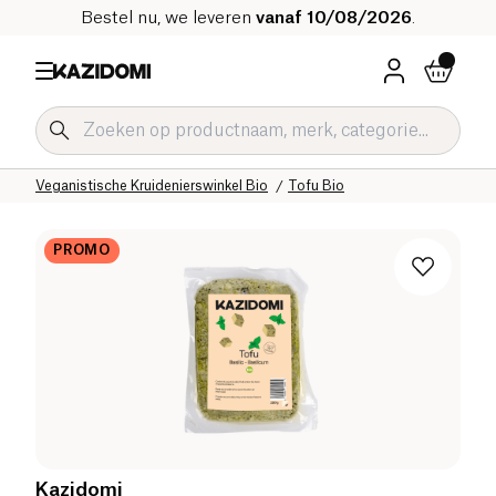
Bestel nu, we leveren
vanaf 10/08/2026
.
Home
Onze biologische catalogus
Specifieke Diëten
Veganistische Kruidenierswinkel Bio
Tofu Bio
PROMO
Kazidomi