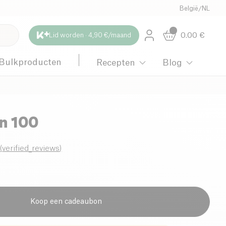
België
/
NL
0.00
€
Lid worden · 4,90 €/maand
Bulkproducten
Recepten
Blog
n 100
0
(
verified_reviews
)
Koop een cadeaubon