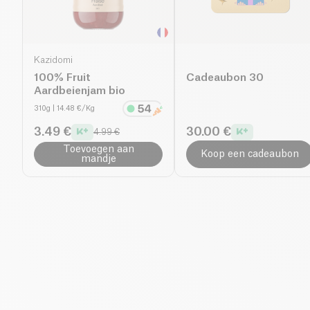
Kazidomi
100% Fruit
Cadeaubon 30
Aardbeienjam bio
310g
| 14.48 €/Kg
3.49 €
30.00 €
4.99 €
Toevoegen aan
Koop een cadeaubon
mandje