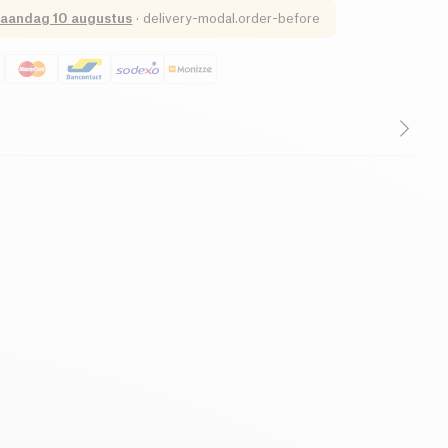
aandag 10 augustus
·
delivery-modal.order-before
oer, moeder of oudtante Simone jarig en ben je op zoek
 zakelijk met plezier combineert? Maar je bent bang om
e maken zoals vorig jaar? Laat het dan aan je dierbaren
adeau voor hen te kiezen! Geef een origineel en gezond
eaubon ter waarde van 75€! Voedsel, cosmetica of
e vinden alles bij Kazidomi! Deze kaart is geldig op alle
te. Gebruik: Zodra de kaart is toegevoegd aan je
r je jouw bestelling en ontvang je per e-mail de
aart en de cadeaucode. Je hebt zelfs de mogelijkheid om
iseren! Het bedrag kan worden gebruikt op de website
is 1 jaar geldig.