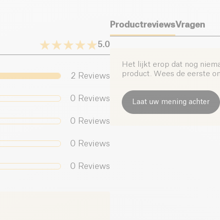
Productreviews
Vragen
5.0
Het lijkt erop dat nog niem
product. Wees de eerste om 
2
Reviews
0
Reviews
Laat uw mening achter
0
Reviews
0
Reviews
0
Reviews