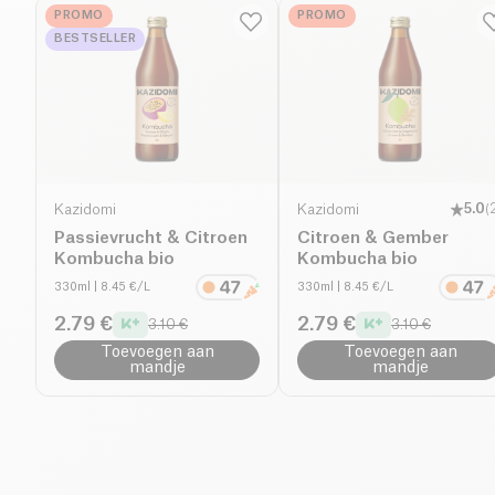
PROMO
PROMO
BESTSELLER
Kazidomi
Kazidomi
5.0
(
Passievrucht & Citroen
Citroen & Gember
Kombucha bio
Kombucha bio
330ml
| 8.45 €/L
330ml
| 8.45 €/L
2.79 €
2.79 €
3.10 €
3.10 €
Toevoegen aan
Toevoegen aan
mandje
mandje