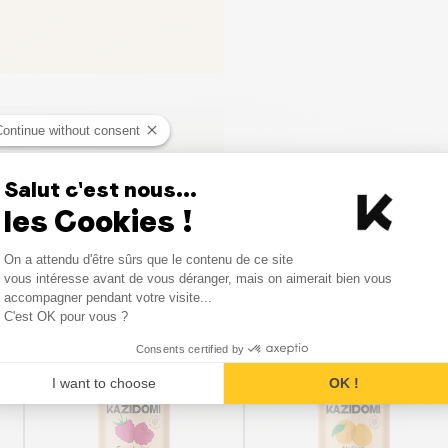
Continue without consent
Salut c'est nous...
les Cookies !
Consent Management Platform
On a attendu d'être sûrs que le contenu de ce site
Axeptio consent
vous intéresse avant de vous déranger, mais on aimerait bien vous
Vergelijkbare producten
accompagner pendant votre visite...
C'est OK pour vous ?
Consents certified by
PROMO
PROMO
I want to choose
OK !