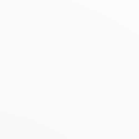
BESTSELLER
PROMO
Kazidomi vrac
Kazidomi
5.0
(
1
)
Fijne Havervlokken in
Kombucha origineel bio
Bulk bio
330ml
| 8.45 €/L
800g
| 3.99 €/Kg
2.71 €
2.17 €
3.19 €
3.10 €
Toevoegen aan
Toevoegen aan
mandje
mandje