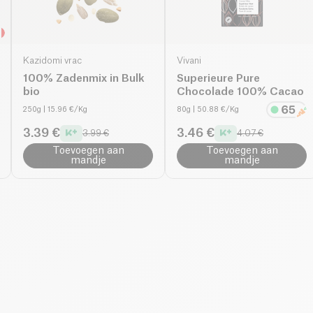
Kazidomi vrac
Vivani
100% Zadenmix in Bulk
Superieure Pure
bio
Chocolade 100% Cacao
250g
| 15.96 €/Kg
80g
| 50.88 €/Kg
3.39 €
3.46 €
3.99 €
4.07 €
Toevoegen aan
Toevoegen aan
mandje
mandje