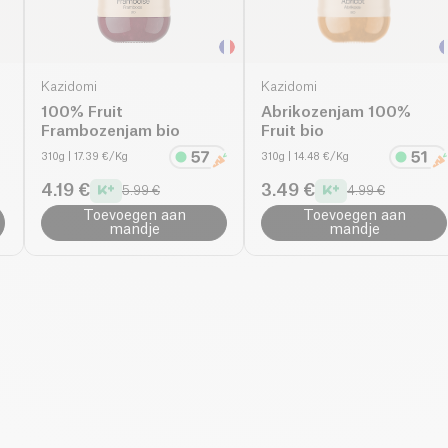
Kazidomi
Kazidomi
100% Fruit
Abrikozenjam 100%
Frambozenjam bio
Fruit bio
310g
| 17.39 €/Kg
310g
| 14.48 €/Kg
4.19 €
3.49 €
5.99 €
4.99 €
Toevoegen aan
Toevoegen aan
mandje
mandje