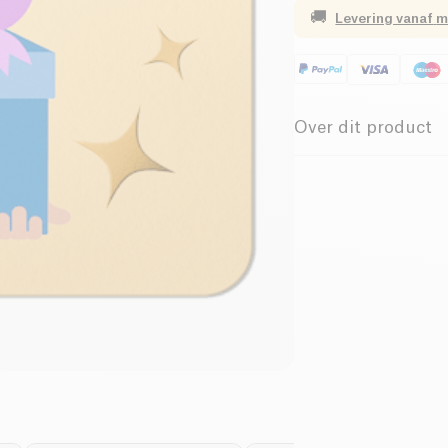
🚚
Levering vanaf
m
Over dit product
Is je echtgenoot, br
naar een cadeau dat
de verkeerde keuze t
over om het juiste c
cadeau met deze cad
nutsvoorzieningen, z
producten op onze si
winkelwagen, validee
informatie over de k
je kaart te personal
www.kazidomi.com en 