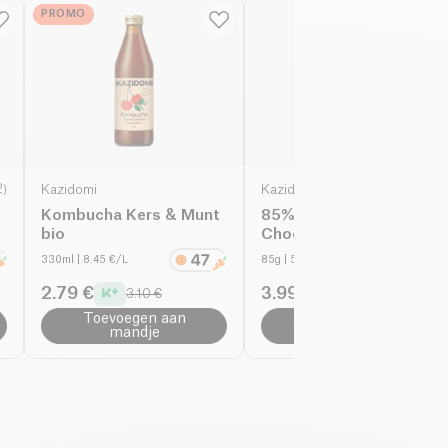
PROMO
2
)
Kazidomi
Kazidomi
Kombucha Kers & Munt
85% Fairtrade Pure
bio
Chocolade bio
330ml
| 8.45 €/L
85g
| 58.71 €/Kg
2.79 €
3.99 €
3.10 €
4.99 €
Toevoegen aan
Toevoegen aan
mandje
mandje