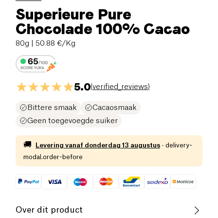
Superieure Pure
Chocolade 100% Cacao
80g
| 50.88 €/Kg
5.0
(
verified_reviews
)
Bittere smaak
Cacaosmaak
Geen toegevoegde suiker
🚚
Levering vanaf
donderdag 13 augustus
·
delivery-
modal.order-before
Over dit product