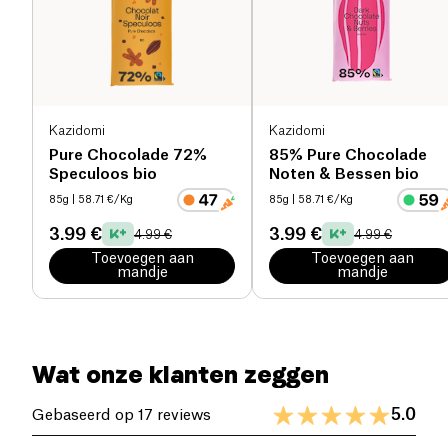
Eiwitten (g)
0 g
Zout (g)
0 g
Kazidomi
Kazidomi
Pure Chocolade 72%
85% Pure Chocolade
Speculoos bio
Noten & Bessen bio
85g
| 58.71 €/Kg
85g
| 58.71 €/Kg
3.99 €
3.99 €
4.99 €
4.99 €
Toevoegen aan
Toevoegen aan
mandje
mandje
Wat onze klanten zeggen
5.0
Gebaseerd op 17 reviews