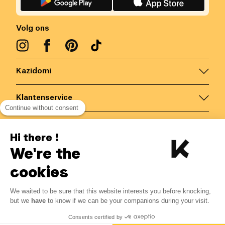
Volg ons
Kazidomi
Klantenservice
Continue without consent
Contacteer ons
Hi there !
We're the
België
/
NL
Veilige betalingen via
cookies
We waited to be sure that this website interests you before knocking,
3.46
€
-
15
%
?
4.07
€
but we
have
to know if we can be your companions during your visit.
Bespaar 0.61 € met K+
© Kazidomi
2026
BE-BIO-03
Consents certified by
Alle rechten voorbehouden
Toevoegen aan mandje