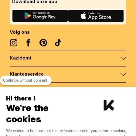
Download onze app
Volg ons
Kazidomi
Klantenservice
Continue without consent
Contacteer ons
Hi there !
We're the
België
/
NL
Veilige betalingen via
cookies
-10%
We waited to be sure that this website interests you before knocking,
Van 03/08 tot 09/08