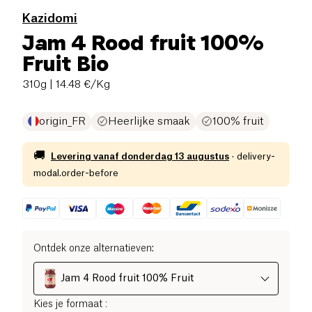
Kazidomi
Jam 4 Rood fruit 100%
Fruit Bio
310g
| 14.48 €/Kg
origin_FR
Heerlijke smaak
100% fruit
🚚
Levering vanaf
donderdag 13 augustus
·
delivery-
modal.order-before
Ontdek onze alternatieven
:
Jam 4 Rood fruit 100% Fruit
Kies je formaat
: