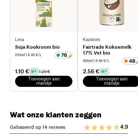
Zout (g)
0 g
Lima
Kazidomi
Soja Kookroom bio
Fairtrade Kokosmelk
17% Vet bio
200ml
| 6.45 €/L
400ml
| 6.40 €/L
1.10 €
2.56 €
1.29 €
Toevoegen aan
Toevoegen aan
mandje
mandje
Wat onze klanten zeggen
4.9
Gebaseerd op 14 reviews