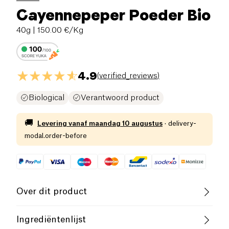
Cayennepeper Poeder Bio
40g
| 150.00 €/Kg
4.9
(
verified_reviews
)
Biological
Verantwoord product
🚚
Levering vanaf
maandag 10 augustus
·
delivery-
modal.order-before
Over dit product
Vegan
Glutenvrij (ingrediënten)
Ingrediëntenlijst