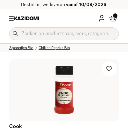
Bestel nu, we leveren
vanaf 10/08/2026
.
Home
Onze biologische catalogus
Zoute Kruidenierswaren Bio
Sauzen en Condimenten Bio
Specerijen Bio
Chili en Paprika Bio
Cook