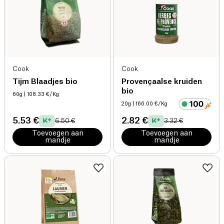
Cook
Cook
Tijm Blaadjes bio
Provençaalse kruiden
bio
60g
| 108.33 €/Kg
20g
| 166.00 €/Kg
5.53 €
2.82 €
6.50 €
3.32 €
Toevoegen aan
Toevoegen aan
mandje
mandje