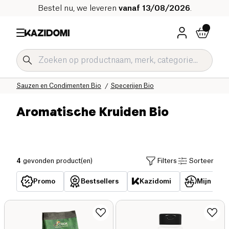
Bestel nu, we leveren
vanaf 13/08/2026
.
Home
Onze biologische catalogus
Zoute Kruidenierswaren Bio
Sauzen en Condimenten Bio
Specerijen Bio
Aromatische Kruiden Bio
4
gevonden product(en)
Filters
Sorteer
Promo
Bestsellers
Kazidomi
Mijn reed