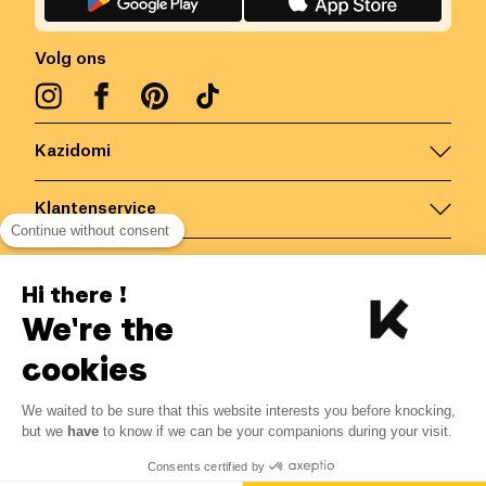
Volg ons
Kazidomi
Klantenservice
Continue without consent
Contacteer ons
Hi there !
We're the
België
/
NL
Veilige betalingen via
cookies
We waited to be sure that this website interests you before knocking,
but we
have
to know if we can be your companions during your visit.
© Kazidomi
2026
BE-BIO-03
Consents certified by
Alle rechten voorbehouden