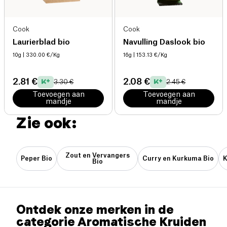
Cook
Cook
Laurierblad bio
Navulling Daslook bio
10g
| 330.00 €/Kg
16g
| 153.13 €/Kg
2.81 €
2.08 €
3.30 €
2.45 €
Toevoegen aan
Toevoegen aan
mandje
mandje
Zie ook:
Zout en Vervangers
Peper Bio
Curry en Kurkuma Bio
K
Bio
Ontdek onze merken in de
categorie Aromatische Kruiden