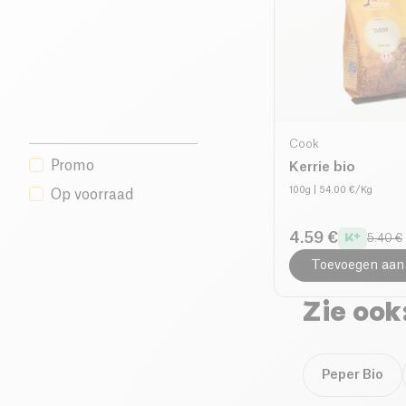
Cook
Promo
Kerrie bio
100g
| 54.00 €/Kg
Op voorraad
4.59 €
5.40 €
Toevoegen aan
Zie ook
Peper Bio