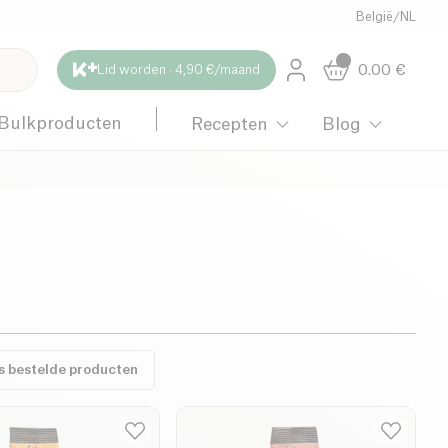
België
/
NL
0.00
€
Lid worden · 4,90 €/maand
Bulkproducten
Recepten
Blog
s bestelde producten