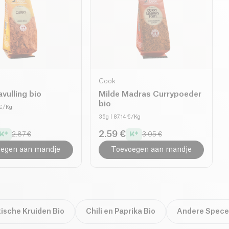
Cook
avulling bio
Milde Madras Currypoeder
bio
 €/Kg
35g
| 87.14 €/Kg
2.59 €
2.87 €
3.05 €
egen aan mandje
Toevoegen aan mandje
ische Kruiden Bio
Chili en Paprika Bio
Andere Specer