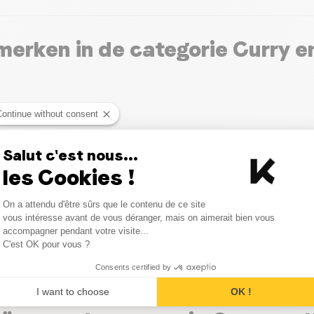
erken in de categorie Curry 
Continue without consent
Salut c'est nous...
les Cookies !
Consent Management Platform
On a attendu d'être sûrs que le contenu de ce site
Axeptio consent
vous intéresse avant de vous déranger, mais on aimerait bien vous
accompagner pendant votre visite...
C'est OK pour vous ?
Consents certified by
I want to choose
OK !