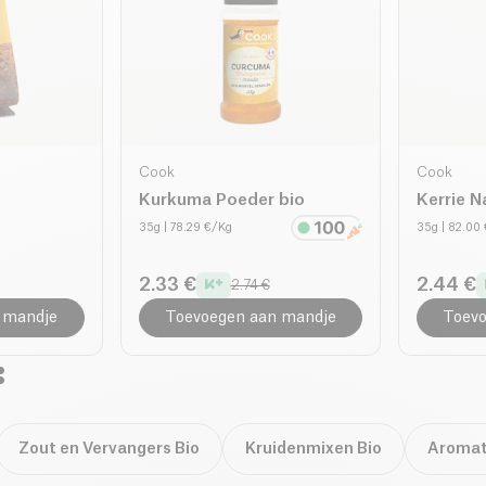
Cook
Cook
Kurkuma Poeder bio
Kerrie N
35g
| 78.29 €/Kg
35g
| 82.00
2.33 €
2.44 €
2.74 €
 mandje
Toevoegen aan mandje
Toevo
:
Zout en Vervangers Bio
Kruidenmixen Bio
Aromat