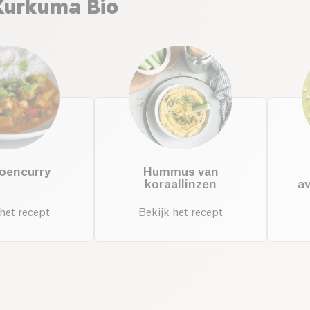
Kurkuma Bio
oencurry
Hummus van
koraallinzen
a
 het recept
Bekijk het recept