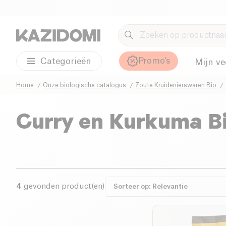
Promo's
Categorieën
Mijn ve
Home
Onze biologische catalogus
Zoute Kruidenierswaren Bio
Curry en Kurkuma B
4
gevonden product(en)