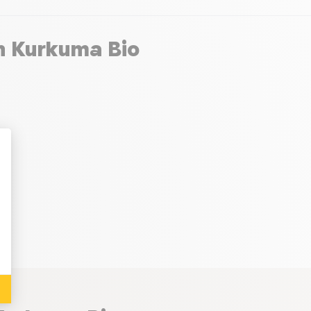
en Kurkuma Bio
: Personalize Your Options