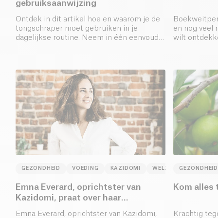
gebruiksaanwijzing
Ontdek in dit artikel hoe en waarom je de
Boekweitpenn
tongschraper moet gebruiken in je
en nog veel 
dagelijkse routine. Neem in één eenvoudig
wilt ontdek
gebaar afscheid van een slechte adem en
Kazidomi pre
bacteriën.
assortiment..
GEZONDHEID
VOEDING
KAZIDOMI
WELZIJN
GEZONDHEID
Emna Everard, oprichtster van
Kom alles 
Kazidomi, praat over haar
ochtendroutine
Emna Everard, oprichtster van Kazidomi,
Krachtig te