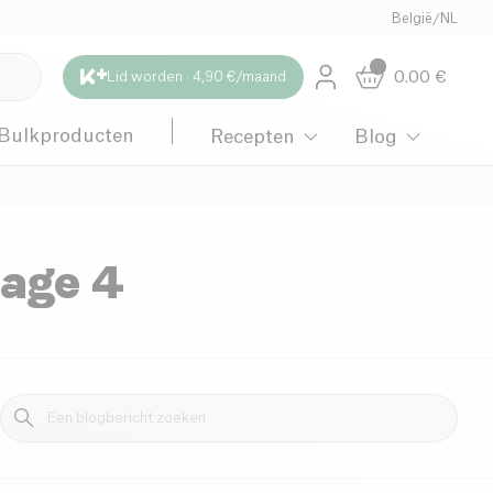
België
/
NL
0.00
€
Lid worden · 4,90 €/maand
Bulkproducten
Recepten
Blog
page 4
 schoonmaken