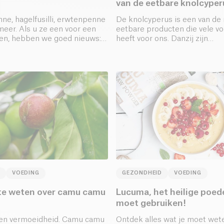
van de eetbare knolcyper
e, hagelfusilli, erwtenpenne
De knolcyperus is een van de 
meer. Als u ze een voor een
eetbare producten die vele v
ken, hebben we goed nieuws:
heeft voor ons. Danzij zijn
senteert zijn nieuwe
voedingskwaliteit wordt het
.
als een superfood.
VOEDING
GEZONDHEID
VOEDING
te weten over camu camu
Lucuma, het heilige poede
moet gebruiken!
gen vermoeidheid. Camu camu
Ontdek alles wat je moet wet