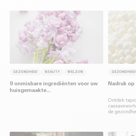
GEZONDHEID
BEAUTY
WELZIJN
GEZONDHEID
9 onmisbare ingrediënten voor uw
Nadruk op
huisgemaakte
verzorgingsproducten!
Ontdek tapi
cassaveworte
de gezondhe