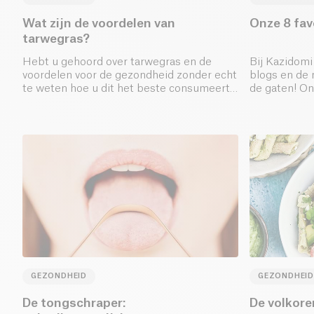
Wat zijn de voordelen van
Onze 8 fav
tarwegras?
Hebt u gehoord over tarwegras en de
Bij Kazidomi
voordelen voor de gezondheid zonder echt
blogs en de 
te weten hoe u dit het beste consumeert
de gaten! On
om optimaal te kunnen genieten van al zijn
voordelen?
GEZONDHEID
GEZONDHEID
De tongschraper:
De volkore