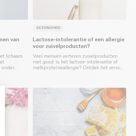
GEZONDHEID
men van
Lactose-intolerantie of een allergie
voor zuivelproducten?
et lichaam.
Veel mensen verteren zuivelproducten
et
niet goed. Is het lactose-intolerantie of
 onder
melkproteïneallergie? Ontdek het verschil
te gaan.
tussen deze twee!
: Personalize Your Options