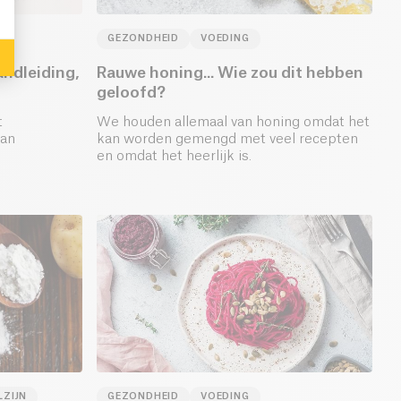
GEZONDHEID
VOEDING
ndleiding,
Rauwe honing... Wie zou dit hebben
geloofd?
t
We houden allemaal van honing omdat het
van
kan worden gemengd met veel recepten
en omdat het heerlijk is.
e) wordt
LZIJN
GEZONDHEID
VOEDING