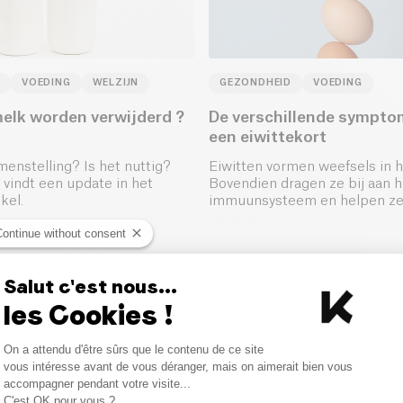
VOEDING
WELZIJN
GEZONDHEID
VOEDING
elk worden verwijderd ?
De verschillende sympto
een eiwittekort
menstelling? Is het nuttig?
Eiwitten vormen weefsels in h
 vindt een update in het
Bovendien dragen ze bij aan h
kel.
immuunsysteem en helpen ze
andere om veroudering tegen 
Continue without consent
Salut c'est nous...
les Cookies !
Consent Management Platform
On a attendu d'être sûrs que le contenu de ce site
Axeptio consent
vous intéresse avant de vous déranger, mais on aimerait bien vous
accompagner pendant votre visite...
C'est OK pour vous ?