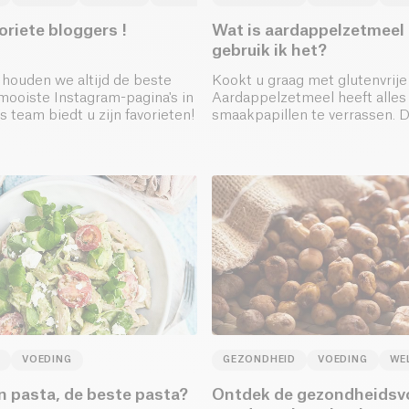
oriete bloggers !
Wat is aardappelzetmeel
gebruik ik het?
 houden we altijd de beste
Kookt u graag met glutenvrij
mooiste Instagram-pagina's in
Aardappelzetmeel heeft alle
s team biedt u zijn favorieten!
smaakpapillen te verrassen. 
poeder zal uw zoete en zoute
verbeteren.
VOEDING
GEZONDHEID
VOEDING
WE
n pasta, de beste pasta?
Ontdek de gezondheidsv