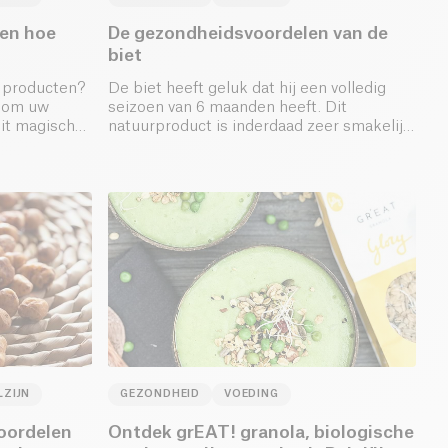
 en hoe
De gezondheidsvoordelen van de
biet
e producten?
De biet heeft geluk dat hij een volledig
s om uw
seizoen van 6 maanden heeft. Dit
Dit magische
natuurproduct is inderdaad zeer smakelijk
 gerechten
van oktober tot maart.
LZIJN
GEZONDHEID
VOEDING
oordelen
Ontdek grEAT! granola, biologische