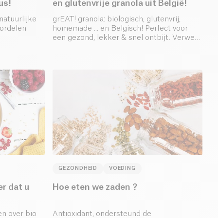
us!
en glutenvrije granola uit België!
natuurlijke
grEAT! granola: biologisch, glutenvrij,
oordelen
homemade ... en Belgisch! Perfect voor
een gezond, lekker & snel ontbijt. Verwen
 beschouwd
je smaakpapillen met choco, appel &
pecannoten of kokosschilfers &
veenbessen.
GEZONDHEID
VOEDING
r dat u
Hoe eten we zaden ?
en over bio
Antioxidant, ondersteund de