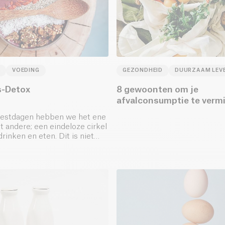
VOEDING
GEZONDHEID
DUURZAAM LEV
s-Detox
8 gewoonten om je
afvalconsumptie te verm
feestdagen hebben we het ene
et andere; een eindeloze cirkel
drinken en eten. Dit is niet
lgen voor onze gezondheid.