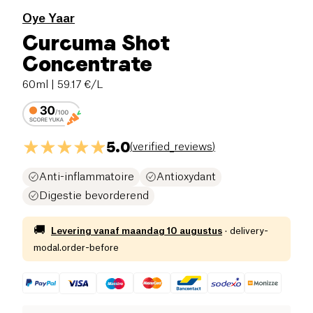
Oye Yaar
Curcuma Shot
Concentrate
60ml
| 59.17 €/L
5.0
(
verified_reviews
)
Anti-inflammatoire
Antioxydant
Digestie bevorderend
🚚
Levering vanaf
maandag 10 augustus
·
delivery-
modal.order-before