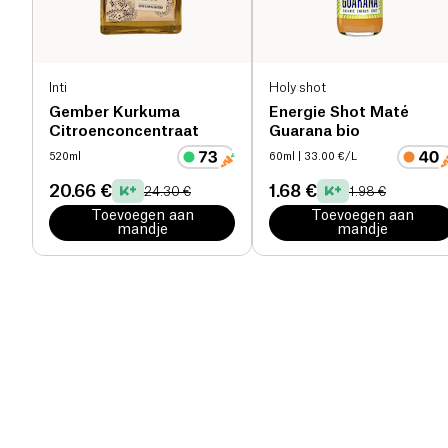
Inti
Holy shot
Gember Kurkuma
Energie Shot Maté
Citroenconcentraat
Guarana bio
520ml
60ml
| 33.00 €/L
20.66 €
1.68 €
24.30 €
1.98 €
Toevoegen aan
Toevoegen aan
mandje
mandje