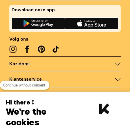
Download onze app
Volg ons
Kazidomi
Klantenservice
Continue without consent
Contacteer ons
Hi there !
We're the
België
/
NL
Veilige betalingen via
cookies