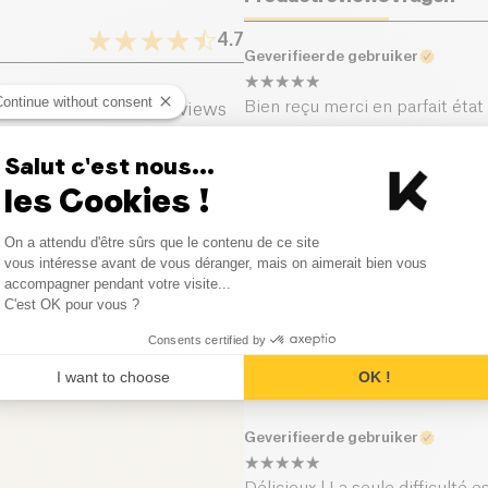
Eiwitten (g)
Alle ingrediënten zijn van bio
en getraceerde producenten, o
4.7
Geverifieerde gebruiker
met respect voor het milieu 
Zout (g)
Continue without consent
Bien reçu merci en parfait éta
46
Reviews
4
Reviews
Salut c'est nous...
Geverifieerde gebruiker
les Cookies !
4
Reviews
Je ne m'en lasse pas, il est vra
Consent Management Platform
les photos mais c'est suffisant
On a attendu d'être sûrs que le contenu de ce site
0
Reviews
Axeptio consent
vous intéresse avant de vous déranger, mais on aimerait bien vous
accompagner pendant votre visite...
C'est OK pour vous ?
Geverifieerde gebruiker
4
Reviews
Consents certified by
Je ne m'en lasse pas, il est vra
les photos mais c'est suffisant
I want to choose
OK !
Geverifieerde gebruiker