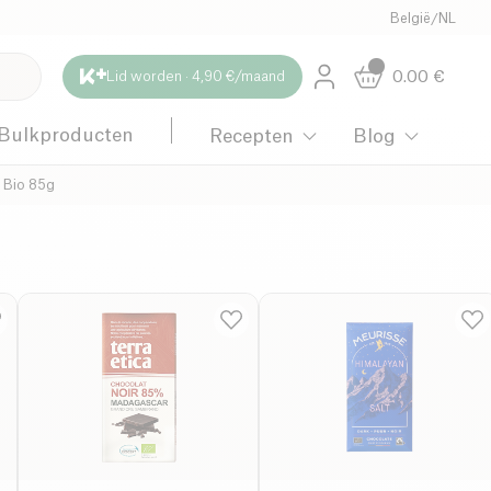
België
/
NL
0.00
€
Lid worden · 4,90 €/maand
Bulkproducten
Recepten
Blog
 Bio 85g