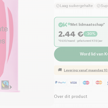
Laag suikergehalte
Sup
Met lidmaatschap*
2.44
€
-
30
%
*€4,90/maand · gefactureerd €59/jaar
Word lid van K
🚚
Levering vanaf
maandag 10
Over dit product