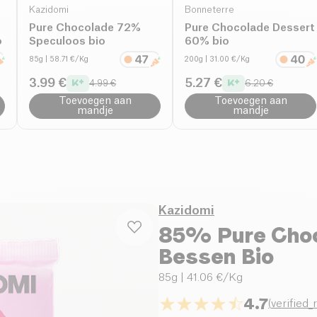
Kazidomi
Bonneterre
Pure Chocolade 72%
Pure Chocolade Dessert
o
Speculoos bio
60% bio
85g
| 58.71 €/Kg
200g
| 31.00 €/Kg
3.99 €
5.27 €
4.99 €
6.20 €
Toevoegen aan
Toevoegen aan
mandje
mandje
Kazidomi
85% Pure Choc
Bessen Bio
85g
| 41.06 €/Kg
4.7
(
verified_