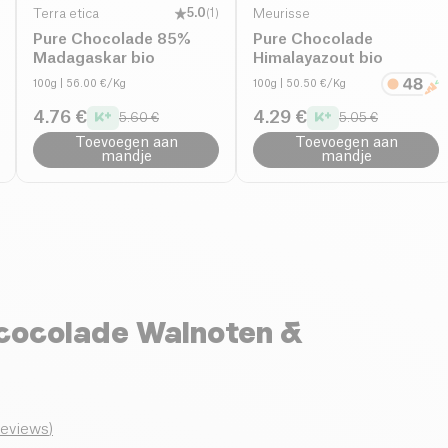
Terra etica
5.0
(
1
)
Meurisse
Pure Chocolade 85%
Pure Chocolade
Madagaskar bio
Himalayazout bio
100g
| 56.00 €/Kg
100g
| 50.50 €/Kg
4.76 €
4.29 €
5.60 €
5.05 €
Toevoegen aan
Toevoegen aan
mandje
mandje
ocolade Walnoten &
reviews
)