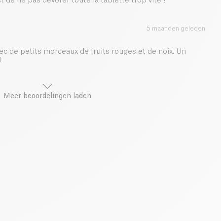
st de ne pas dévorer toute la tablette trop vite !
5 maanden geleden
ec de petits morceaux de fruits rouges et de noix. Un
!
Meer beoordelingen laden