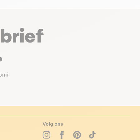
brief
.
omi.
Volg ons