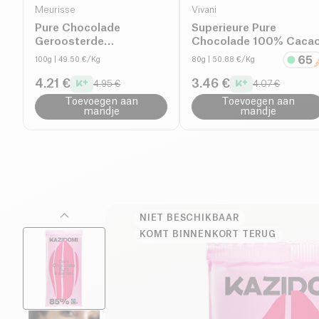
Meurisse
Vivani
Pure Chocolade
Superieure Pure
Geroosterde
Chocolade 100% Caca
Cacaobrokjes bio
100g
| 49.50 €/Kg
80g
| 50.88 €/Kg
4.21 €
3.46 €
4.95 €
4.07 €
Toevoegen aan
Toevoegen aan
mandje
mandje
NIET BESCHIKBAAR
KOMT BINNENKORT TERUG