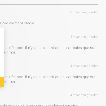
10 g
logische oorsprong en zijn afkomstig van gecertificeerde
m een product van onberispelijke kwaliteit, ethisch en
2 maanden geleden
en uw gezondheid te garanderen.
0.05 g
t Cordialement Nadia
4 maanden geleden
iment très bon. Il n'y a pas autant de noix et baies que sur
: Personalize Your Options
 pour moi.
4 maanden geleden
iment très bon. Il n'y a pas autant de noix et baies que sur
 pour moi.
4 maanden geleden