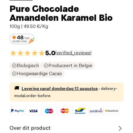
Pure Chocolade
Amandelen Karamel Bio
100g
| 49.50 €/Kg
5.0
(
verified_reviews
)
Biologisch
Produceert in Belgie
Hoogwaardige Cacao
🚚
Levering vanaf
donderdag 13 augustus
·
delivery-
modal.order-before
Over dit product