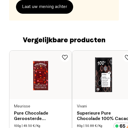
Laat uw mening achter
Vergelijkbare producten
Meurisse
Vivani
Pure Chocolade
Superieure Pure
Geroosterde
Chocolade 100% Caca
Cacaobrokjes bio
100g
| 49.50 €/Kg
80g
| 50.88 €/Kg