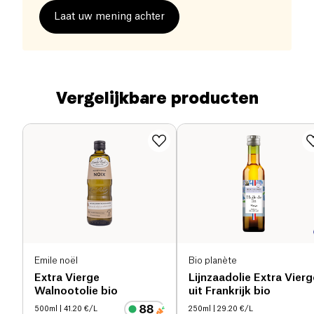
Laat uw mening achter
Vergelijkbare producten
Emile noël
Bio planète
Extra Vierge
Lijnzaadolie Extra Vierg
Walnootolie bio
uit Frankrijk bio
500ml
| 41.20 €/L
250ml
| 29.20 €/L