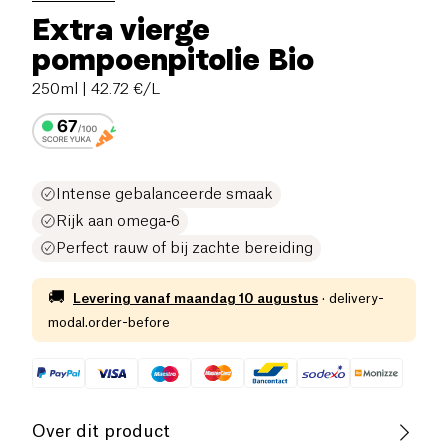
Extra vierge
pompoenpitolie Bio
250ml
| 42.72 €/L
Intense gebalanceerde smaak
Rijk aan omega‑6
Perfect rauw of bij zachte bereiding
🚚
Levering vanaf
maandag 10 augustus
·
delivery-
modal.order-before
Over dit product