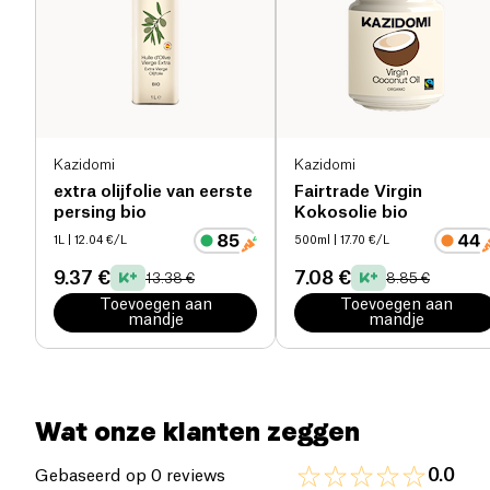
Zout (g)
0 g
Kazidomi
Kazidomi
extra olijfolie van eerste
Fairtrade Virgin
persing bio
Kokosolie bio
1L
| 12.04 €/L
500ml
| 17.70 €/L
9.37 €
7.08 €
13.38 €
8.85 €
Toevoegen aan
Toevoegen aan
mandje
mandje
Wat onze klanten zeggen
0.0
Gebaseerd op 0 reviews