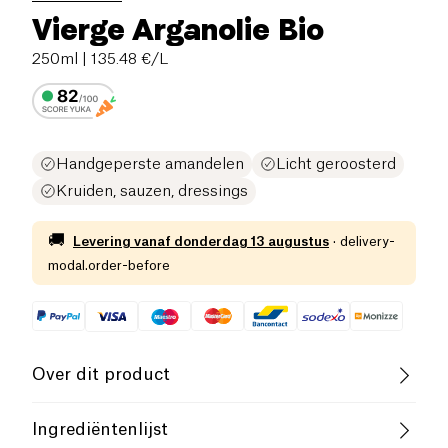
Vierge Arganolie Bio
250ml
| 135.48 €/L
Handgeperste amandelen
Licht geroosterd
Kruiden, sauzen, dressings
🚚
Levering vanaf
donderdag 13 augustus
·
delivery-
modal.order-before
Over dit product
Vegan
Lactosevrij (ingrediënten)
Ingrediëntenlijst