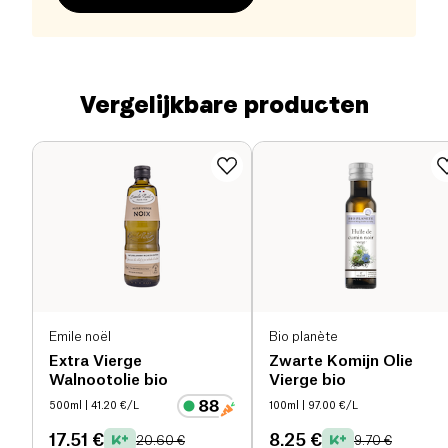
Vergelijkbare producten
Emile noël
Bio planète
Extra Vierge
Zwarte Komijn Olie
Walnootolie bio
Vierge bio
500ml
| 41.20 €/L
100ml
| 97.00 €/L
17.51 €
8.25 €
20.60 €
9.70 €