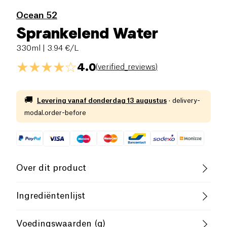
Ocean 52
Sprankelend Water
330ml
| 3.94 €/L
4.0
(
verified_reviews
)
🚚
Levering vanaf
donderdag 13 augustus
·
delivery-
modal.order-before
Over dit product
Vegan
Glutenvrij (ingrediënten)
Ingrediëntenlijst
Lactosevrij (ingrediënten)
Laag zout
Natuurlijk mineraalwater, koolzuur
Voedingswaarden (g)