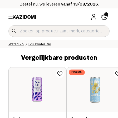
Bestel nu, we leveren
vanaf 13/08/2026
.
Home
Onze biologische catalogus
Dranken Bio
Verfrissende Dranken en Siroop Bio
Water Bio
Bruiswater Bio
Vergelijkbare producten
PROMO