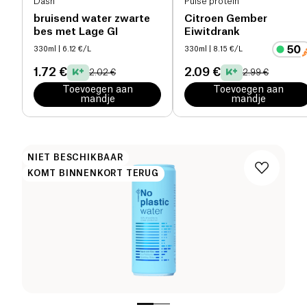
Dash
Pulse protein
bruisend water zwarte
Citroen Gember
bes met Lage GI
Eiwitdrank
330ml
| 6.12 €/L
330ml
| 8.15 €/L
1.72 €
2.09 €
2.02 €
2.99 €
Toevoegen aan
Toevoegen aan
mandje
mandje
NIET BESCHIKBAAR
KOMT BINNENKORT TERUG