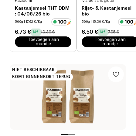
Kazidomi
Ma vie sans gluten
Kastanjemeel THT DDM
Rijst- & Kastanjemeel
: 04/08/26 bio
bio
500g
| 17.62 €/Kg
500g
| 15.30 €/Kg
6.73 €
6.50 €
10.36 €
7.65 €
Toevoegen aan
Toevoegen aan
mandje
mandje
NIET BESCHIKBAAR
KOMT BINNENKORT TERUG