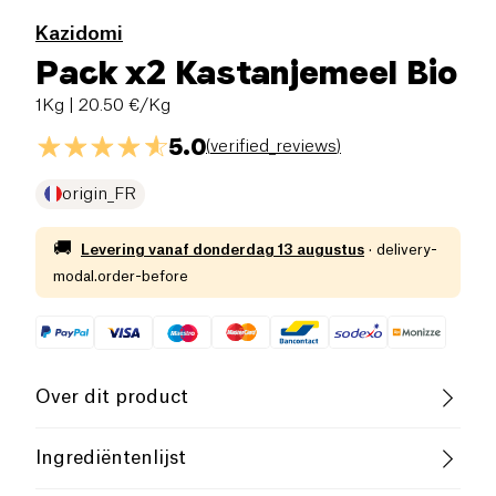
Kazidomi
Pack x2 Kastanjemeel Bio
1Kg
| 20.50 €/Kg
5.0
(
verified_reviews
)
origin_FR
🚚
Levering vanaf
donderdag 13 augustus
·
delivery-
modal.order-before
Over dit product
Vegan
Biologisch
Vegetarisch
Ingrediëntenlijst