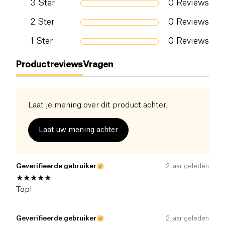
3
Ster
0
Reviews
verwerkt, volgens de beste, deugdzaamste en
meest consequente landbouwpraktijken die
2
Ster
0
Reviews
mogelijk zijn.
1
Ster
0
Reviews
Productreviews
Vragen
Laat je mening over dit product achter.
Laat uw mening achter
Geverifieerde gebruiker
2 jaar geleden
Top!
Geverifieerde gebruiker
2 jaar geleden