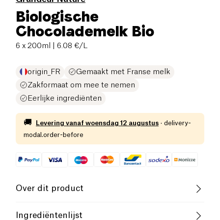
Biologische
Chocolademelk Bio
6 x 200ml
| 6.08 €/L
origin_FR
Gemaakt met Franse melk
Zakformaat om mee te nemen
Eerlijke ingrediënten
🚚
Levering vanaf
woensdag 12 augustus
·
delivery-
modal.order-before
Over dit product
Glutenvrij (ingrediënten)
Laag zout
Ingrediëntenlijst