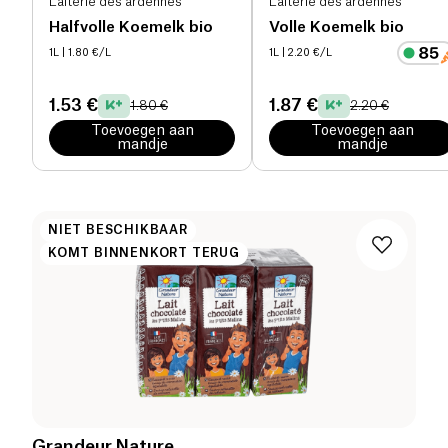
Laiterie des ardennes
Laiterie des ardennes
Halfvolle Koemelk bio
Volle Koemelk bio
1L
| 1.80 €/L
1L
| 2.20 €/L
1.53 €
1.87 €
1.80 €
2.20 €
Toevoegen aan
Toevoegen aan
mandje
mandje
NIET BESCHIKBAAR
KOMT BINNENKORT TERUG
Grandeur Nature