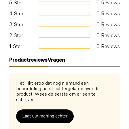
5
Ster
0
Reviews
Zout (g)
0.08 g
4
Ster
0
Reviews
3
Ster
0
Reviews
2
Ster
0
Reviews
1
Ster
0
Reviews
Productreviews
Vragen
Het lijkt erop dat nog niemand een
beoordeling heeft achtergelaten over dit
product. Wees de eerste om er een te
schrijven.
Laat uw mening achter