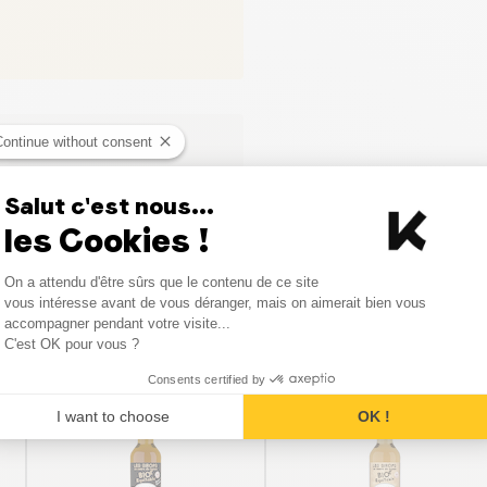
Stevia is een natuurl
waardoor het helpt 
calorie-inname te b
Is dit product 
Continue without consent
Ja, met zijn lage gl
Salut c'est nous...
perfect geschikt voo
les Cookies !
Consent Management Platform
Waar komen de 
On a attendu d'être sûrs que le contenu de ce site
vandaan?
Axeptio consent
vous intéresse avant de vous déranger, mais on aimerait bien vous
Vergelijkbare producten
accompagner pendant votre visite...
C'est OK pour vous ?
De natuurlijke munt
frisheid in deze siro
Consents certified by
conserveermiddelen
I want to choose
OK !