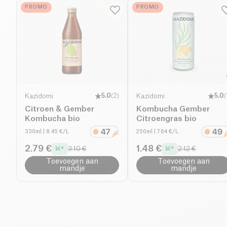
PROMO
PROMO
Kazidomi
5.0
(
2
)
Kazidomi
5.0
(
Citroen & Gember
Kombucha Gember
Kombucha bio
Citroengras bio
330ml
| 8.45 €/L
250ml
| 7.64 €/L
2.79 €
1.48 €
3.10 €
2.12 €
Toevoegen aan
Toevoegen aan
mandje
mandje