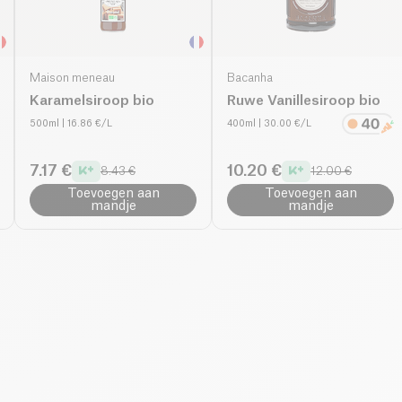
Maison meneau
Bacanha
Karamelsiroop bio
Ruwe Vanillesiroop bio
500ml
| 16.86 €/L
400ml
| 30.00 €/L
7.17 €
10.20 €
8.43 €
12.00 €
Toevoegen aan
Toevoegen aan
mandje
mandje