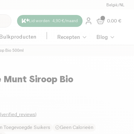
België
/
NL
0.00
€
Lid worden · 4,90 €/maand
Bulkproducten
Recepten
Blog
roop Bio 500ml
e Munt Siroop Bio
0
(
verified_reviews
)
n Toegevoegde Suikers
Geen Calorieën