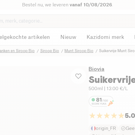
Bestel nu, we leveren
vanaf 10/08/2026
.
elgekochte artikelen
Nieuw
Kazidomi merk
anken en Siroop Bio
Siroop Bio
Munt Siroop Bio
Suikervrije Munt Si
Biovia
Suikervrij
500ml
| 13.00 €/L
5.
origin_FR
Gee