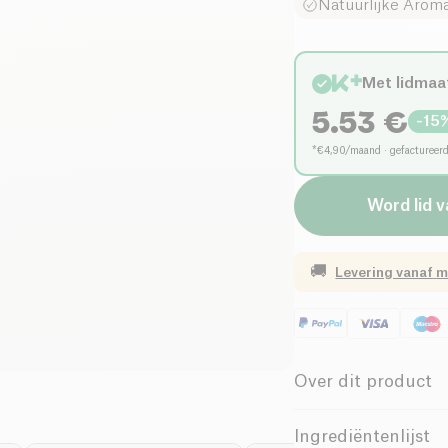
Natuurlijke Aroma
Met lidmaa
5.53
€
-
15
*€4,90/maand · gefactureer
Word lid 
🚚
Levering vanaf
m
Over dit product
Laag zout
Ingrediëntenlijst