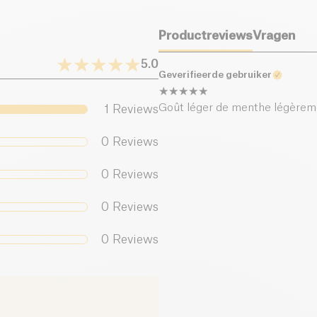
natuurlijke siroop j
munt en tegelijkerti
Productreviews
Vragen
product en voeg een 
5.0
Geverifieerde gebruiker
FAQ
Goût léger de menthe légèrem
1
Reviews
Wat zijn de be
0
Reviews
Deze siroop bevat g
0
Reviews
gebruikt stevia voor
0
Reviews
Hoe gebruik ik
0
Reviews
Het is perfect om je
cocktails, te zoeten
Wat zijn de voo