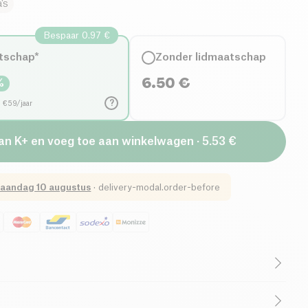
's
Bespaar 0.97 €
tschap*
Zonder lidmaatschap
6.50
€
%
?
d €59/jaar
van K+ en voeg toe aan winkelwagen · 5.53 €
aandag 10 augustus
·
delivery-modal.order-before
Biologisch
Laag Suikergehalte