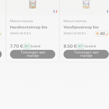
Maison meneau
Maison meneau
Hazelnootsiroop bio
Viooltjessiroop bio
500ml
| 18.12 €/L
500ml
| 20.00 €/L
7.70 €
8.50 €
9.06 €
10.00 €
Toevoegen aan
Toevoegen aan
mandje
mandje