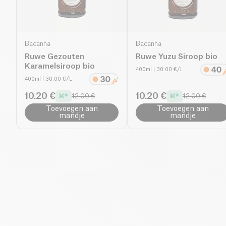
Bacanha
Bacanha
Ruwe Gezouten
Ruwe Yuzu Siroop bio
Karamelsiroop bio
400ml
| 30.00 €/L
400ml
| 30.00 €/L
10.20 €
10.20 €
12.00 €
12.00 €
Toevoegen aan
Toevoegen aan
mandje
mandje