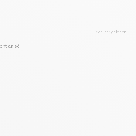
e in staat om te genieten van de verfrissende smaak van
jd voor je gezondheid te zorgen. Omarm dit unieke
vleugje frisheid toe aan je dagelijkse dranken.
een jaar geleden
ent anisé
langrijkste kenmerken van deze siroop?
een toegevoegde suikers, geen conserveermiddelen, en
 een calorievrije zoetheid met natuurlijke muntsmaken.
 de Munt Stevia Laag GI Infusie?
 koude dranken, zoals bruisend water, ijsthee en
 en een verfrissende muntsmaak toe te voegen.
rdelen van stevia in dit product?