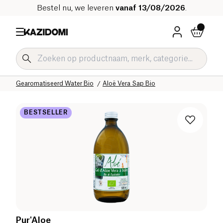
Bestel nu, we leveren
vanaf 13/08/2026
.
Home
Onze biologische catalogus
Dranken Bio
Verfrissende Dranken en Siroop Bio
Gearomatiseerd Water Bio
Aloë Vera Sap Bio
BESTSELLER
Pur'Aloe