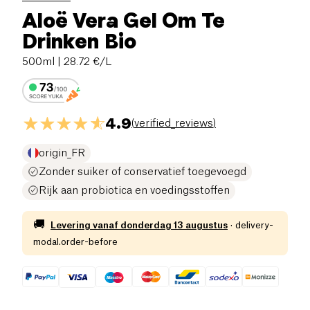
Aloë Vera Gel Om Te
Drinken Bio
500ml
| 28.72 €/L
4.9
(
verified_reviews
)
origin_FR
Zonder suiker of conservatief toegevoegd
Rijk aan probiotica en voedingsstoffen
🚚
Levering vanaf
donderdag 13 augustus
·
delivery-
modal.order-before