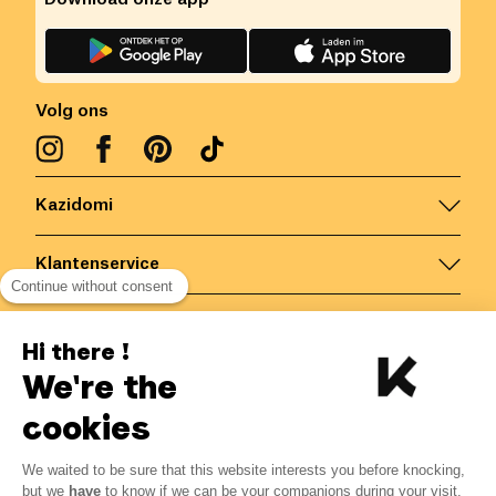
Volg ons
Kazidomi
Klantenservice
Continue without consent
Contacteer ons
Hi there !
We're the
België
/
NL
Veilige betalingen via
cookies
We waited to be sure that this website interests you before knocking,
12.21
€
-
15
%
?
14.36
€
but we
have
to know if we can be your companions during your visit.