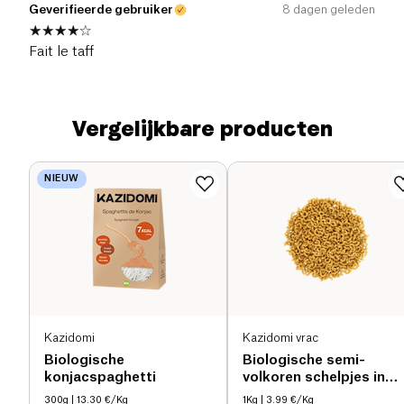
Geverifieerde gebruiker
8 dagen geleden
Fait le taff
Vergelijkbare producten
NIEUW
Kazidomi
Kazidomi vrac
Biologische
Biologische semi-
konjacspaghetti
volkoren schelpjes in
bulk bio
300g
| 13.30 €/Kg
1Kg
| 3.99 €/Kg