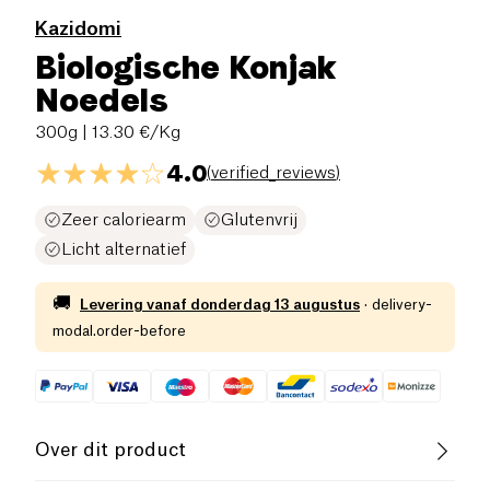
Kazidomi
Biologische Konjak
Noedels
300g
| 13.30 €/Kg
4.0
(
verified_reviews
)
Zeer caloriearm
Glutenvrij
Licht alternatief
🚚
Levering vanaf
donderdag 13 augustus
·
delivery-
modal.order-before
Over dit product