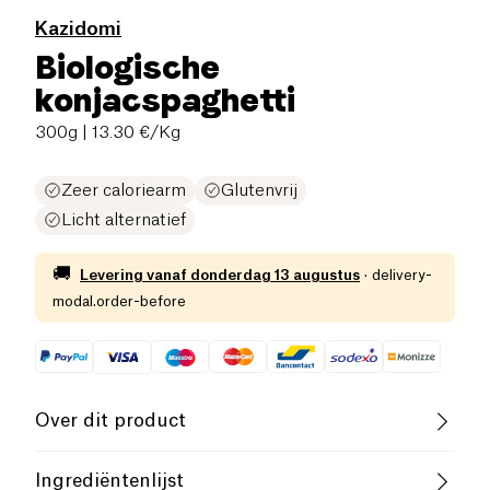
Kazidomi
Biologische
konjacspaghetti
300g
| 13.30 €/Kg
Zeer caloriearm
Glutenvrij
Licht alternatief
🚚
Levering vanaf
donderdag 13 augustus
·
delivery-
modal.order-before
Over dit product
Vegan
Glutenvrij (ingrediënten)
Ingrediëntenlijst