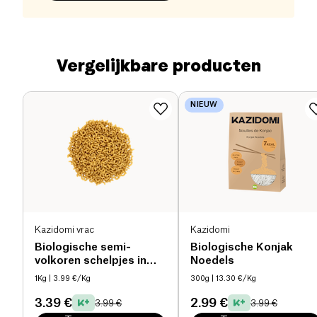
Vergelijkbare producten
NIEUW
Kazidomi vrac
Kazidomi
Biologische semi-
Biologische Konjak
volkoren schelpjes in
Noedels
bulk bio
1Kg
| 3.99 €/Kg
300g
| 13.30 €/Kg
3.39 €
2.99 €
3.99 €
3.99 €