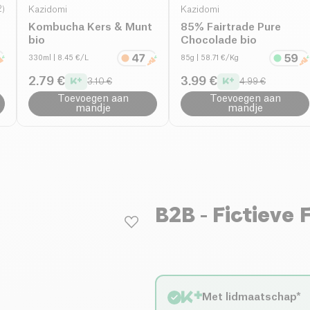
2
)
Kazidomi
Kazidomi
Kombucha Kers & Munt
85% Fairtrade Pure
bio
Chocolade bio
330ml
| 8.45 €/L
85g
| 58.71 €/Kg
2.79 €
3.99 €
3.10 €
4.99 €
Toevoegen aan
Toevoegen aan
mandje
mandje
B2B - Fictieve
Met lidmaatschap*