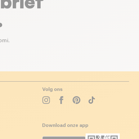
brief
.
omi.
Volg ons
Download onze app