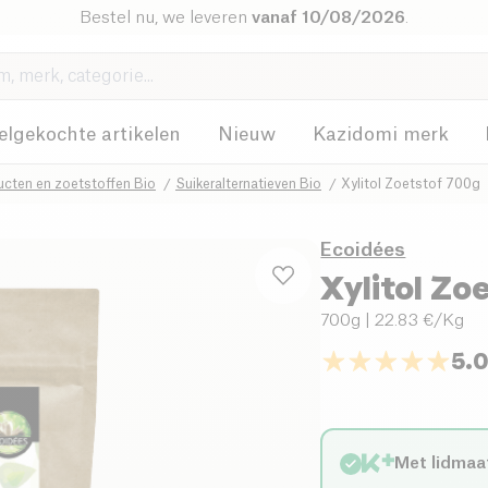
Bestel nu, we leveren
vanaf 10/08/2026
.
elgekochte artikelen
Nieuw
Kazidomi merk
ucten en zoetstoffen Bio
Suikeralternatieven Bio
Xylitol Zoetstof 700g
Ecoidées
Xylitol Zo
700g
| 22.83 €/Kg
5.
Met lidmaa