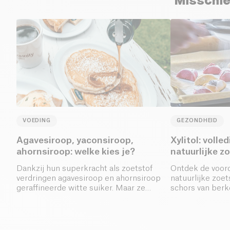
Misschie
VOEDING
GEZONDHEID
Agavesiroop, yaconsiroop,
Xylitol: volle
ahornsiroop: welke kies je?
natuurlijke z
Dankzij hun superkracht als zoetstof
Ontdek de voorde
verdringen agavesiroop en ahornsiroop
natuurlijke zoet
geraffineerde witte suiker. Maar ze
schors van ber
hebben ook andere
gezondheidsvoordelen.