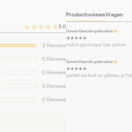
Productreviews
Vragen
5.0
Geverifieerde gebruiker
Indice glycérique bas j’adore
2
Reviews
0
Reviews
Geverifieerde gebruiker
0
Reviews
parfait surtout en gâteau, je l'u
0
Reviews
0
Reviews