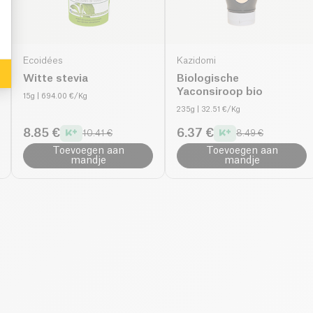
Ecoidées
Kazidomi
Witte stevia
Biologische
Yaconsiroop bio
15g
| 694.00 €/Kg
235g
| 32.51 €/Kg
8.85 €
6.37 €
10.41 €
8.49 €
Toevoegen aan
Toevoegen aan
mandje
mandje