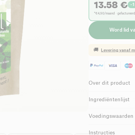
13.58
€
-
1
*€4,90/maand · gefactureer
Word lid v
🚚
Levering vanaf
m
Over dit product
Laag zout
Ingrediëntenlijst
Familiebedrijf
Xylitol uit berkenhou
Voedingswaarden 
Xylitol is een natuur
Waarde voor
100g / 10
Instructies
bestanddelen van ber