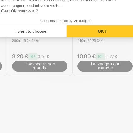
accompagner pendant votre visite...
C'est OK pour vous ?
Consents certified by
Pépite
Ecoidées
I want to choose
OK !
Dadels Poeder
Edulcobio bio
250g
| 15.04 €/Kg
440g
| 26.75 €/Kg
3.20 €
10.00 €
3.76 €
11.77 €
Toevoegen aan
Toevoegen aan
mandje
mandje