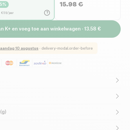
15.98
€
5
%
?
d €59/jaar
an K+ en voeg toe aan winkelwagen · 13.58 €
aandag 10 augustus
·
delivery-modal.order-before
Laag Suikergehalte
Laag Verzadigd Vetgehalte
Ondersteunt Goede Doelen
Frans bedrijf
t
(g)
lijke zoetstof, geproduceerd uit een van de
0ml
kenhout, hemicellulose. Dit productieproces vereist