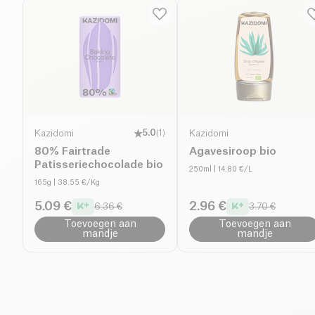
Kazidomi
5.0
(
1
)
Kazidomi
80% Fairtrade
Agavesiroop bio
Patisseriechocolade bio
250ml
| 14.80 €/L
165g
| 38.55 €/Kg
5.09 €
2.96 €
6.36 €
3.70 €
Toevoegen aan
Toevoegen aan
mandje
mandje