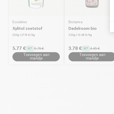
Ecoidées
Biotamra
Xylitol zoetstof
Dadelroom bio
250g
| 27.16 €/Kg
330g
| 13.48 €/Kg
5.77 €
3.78 €
6.79 €
4.45 €
Toevoegen aan
Toevoegen aan
mandje
mandje