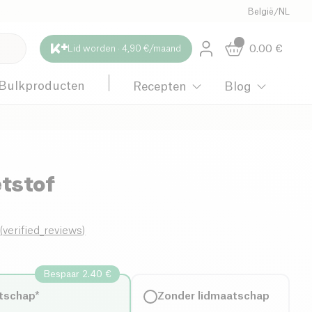
België
/
NL
0.00
€
Lid worden · 4,90 €/maand
Bulkproducten
Recepten
Blog
etstof
0
(
verified_reviews
)
Bespaar 2.40 €
tschap*
Zonder lidmaatschap