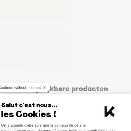
Vergelijkbare producten
Continue without consent
Salut c'est nous...
les Cookies !
Consent Management Platform
On a attendu d'être sûrs que le contenu de ce site
Axeptio consent
vous intéresse avant de vous déranger, mais on aimerait bien vous