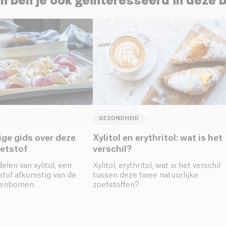
n ben je ook geïnteresseerd in deze 
GEZONDHEID
dige gids over deze
Xylitol en erythritol: wat is het
oetstof
verschil?
len van xylitol, een
Xylitol, erythritol, wat is het verschil
stof afkomstig van de
tussen deze twee natuurlijke
kenbomen.
zoetstoffen?