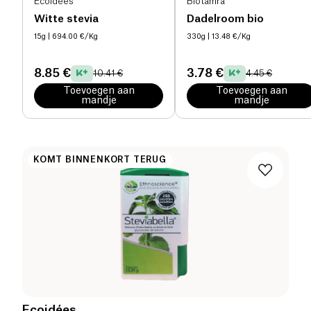
Ecoidées
Biotamra
Witte stevia
Dadelroom bio
15g
| 694.00 €/Kg
330g
| 13.48 €/Kg
8.85 €
3.78 €
10.41 €
4.45 €
Toevoegen aan
Toevoegen aan
mandje
mandje
KOMT BINNENKORT TERUG
Ecoidées