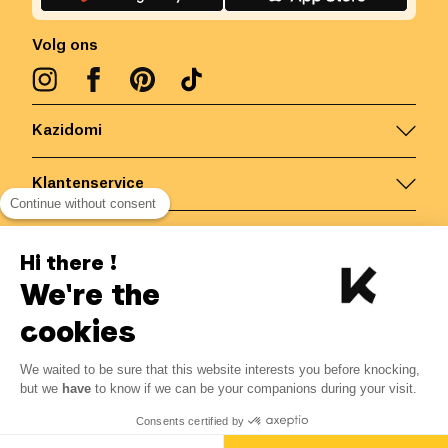
Volg ons
Kazidomi
Klantenservice
Continue without consent
Contacteer ons
Hi there !
We're the
België
/
NL
Veilige betalingen via
cookies
We waited to be sure that this website interests you before knocking,
5.53
€
-
15
%
?
6.51
€
but we
have
to know if we can be your companions during your visit.
Bespaar 0.98 € met K+
© Kazidomi
2026
BE-BIO-03
Consents certified by
Alle rechten voorbehouden
Laat mij weten