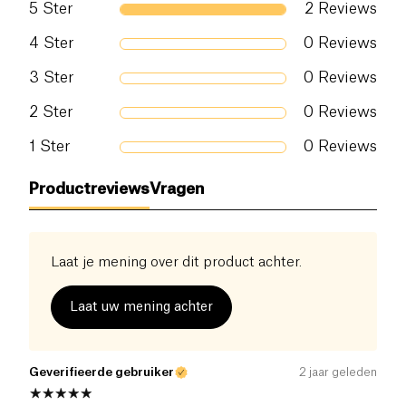
die geteeld worden met de beheersing van een
5
Ster
2
Reviews
extractieproces op basis van plantaardige ethanol,
Zout (g)
0 g
4
Ster
0
Reviews
zonder gebruik van chemische oplosmiddelen. De
Franse productie wordt gecontroleerd in het
3
Ster
0
Reviews
laboratorium, in omstandigheden van productie van
farmaceutische standaard.
2
Ster
0
Reviews
1
Ster
0
Reviews
Productreviews
Vragen
Laat je mening over dit product achter.
Laat uw mening achter
Geverifieerde gebruiker
2 jaar geleden