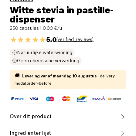
Witte stevia in pastille-
dispenser
250 capsules
| 0.03 €/u
5.0
(
verified_reviews
)
Natuurlijke waterwinning
Geen chemische verwerking
🚚
Levering vanaf
maandag 10 augustus
·
delivery-
modal.order-before
Over dit product
Laag zout
Laag Suikergehalte
Ingrediëntenlijst