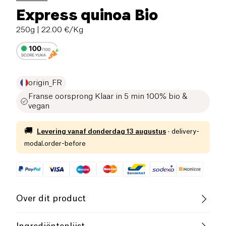
Express quinoa Bio
250g
| 22.00 €/Kg
origin_FR
Franse oorsprong Klaar in 5 min 100% bio &
vegan
🚚
Levering vanaf
donderdag 13 augustus
·
delivery-
modal.order-before
Over dit product
Biologisch
Laag Suikergehalte