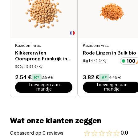
Eiwitten (g)
6.3 g
Of het nu gaat om een snelle lunch of een
evenwichtige avondmaaltijd, deze quinoa is de
Zout (g)
0.64 g
ideale basis voor een gezonde en smakelijke
voeding.
Kazidomi vrac
Kazidomi vrac
Kikkererwten
Rode Linzen in Bulk bio
Oorsprong Frankrijk in
1Kg
| 4.49 €/Kg
Bulk bio
500g
| 5.98 €/Kg
2.54 €
3.82 €
2.99 €
4.49 €
Toevoegen aan
Toevoegen aan
mandje
mandje
Wat onze klanten zeggen
0.0
Gebaseerd op 0 reviews