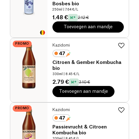
Bosbes bio
250ml
| 7.64 €/L
1.48 €
2.12 €
Toevoegen aan mandje
PROMO
Kazidomi
Citroen & Gember Kombucha
bio
330ml
| 8.45 €/L
2.79 €
3.10 €
Toevoegen aan mandje
PROMO
Kazidomi
Passievrucht & Citroen
Kombucha bio
330ml
| 8.45 €/L