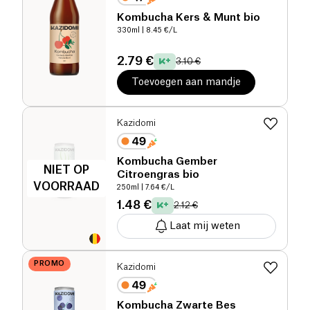
Kombucha Kers & Munt bio
330ml
| 8.45 €/L
2.79 €
3.10 €
Toevoegen aan mandje
Kazidomi
Kombucha Gember
NIET OP
Citroengras bio
VOORRAAD
250ml
| 7.64 €/L
1.48 €
2.12 €
Laat mij weten
PROMO
Kazidomi
Kombucha Zwarte Bes