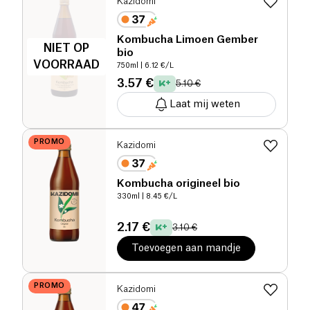
Kazidomi
Kombucha Limoen Gember
NIET OP
bio
VOORRAAD
750ml
| 6.12 €/L
3.57 €
5.10 €
Laat mij weten
PROMO
Kazidomi
Kombucha origineel bio
330ml
| 8.45 €/L
2.17 €
3.10 €
Toevoegen aan mandje
PROMO
Kazidomi