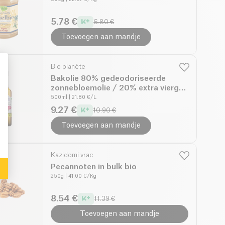
5.78 €
6.80 €
Toevoegen aan mandje
Bio planète
Bakolie 80% gedeodoriseerde
zonnebloemolie / 20% extra vierge
olijfolie bio
500ml
| 21.80 €/L
: Personalize Your Options
9.27 €
10.90 €
Toevoegen aan mandje
Kazidomi vrac
Pecannoten in bulk bio
250g
| 41.00 €/Kg
8.54 €
11.39 €
Toevoegen aan mandje