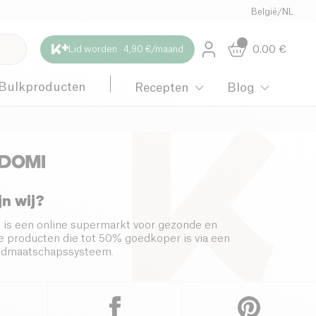
België
/
NL
0.00
€
Lid worden · 4,90 €/maand
Bulkproducten
Recepten
Blog
jn wij?
 is een online supermarkt voor gezonde en
 producten die tot 50% goedkoper is via een
s lidmaatschapssysteem.