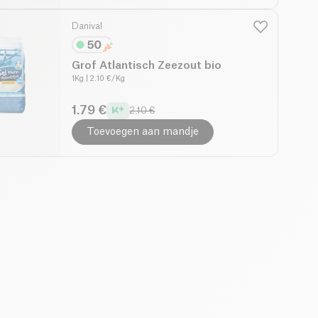
Danival
Grof Atlantisch Zeezout bio
1Kg
| 2.10 €/Kg
1.79 €
2.10 €
Toevoegen aan mandje