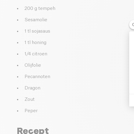
200 g tempeh
Sesamolie
1 tl sojasaus
1 tl honing
1/4 citroen
Olijfolie
Pecannoten
Dragon
Zout
Peper
Recept