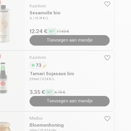
Kazidomi
Sesamolie bio
1L
| 15.74 €/L
12.24 €
17.49 €
Toevoegen aan mandje
Kazidomi
Tamari Sojasaus bio
250ml
| 17.24 €/L
3.35 €
4.79 €
Toevoegen aan mandje
Mielbio
Bloemenhoning
300g
| 22.67 €/Kg