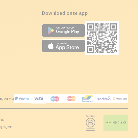
Download onze app
ngen via
ing
BE-BIO-03
ijzigen