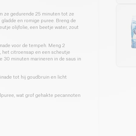
om ze gedurende 25 minuten tot ze
en gladde en romige puree. Breng de
tje olijfolie, een beetje water, zout
rinade voor de tempeh. Meng 2
g, het citroensap en een scheutje
 ze 30 minuten marineren in de saus in
ade tot hij goudbruin en licht
puree, wat grof gehakte pecannoten