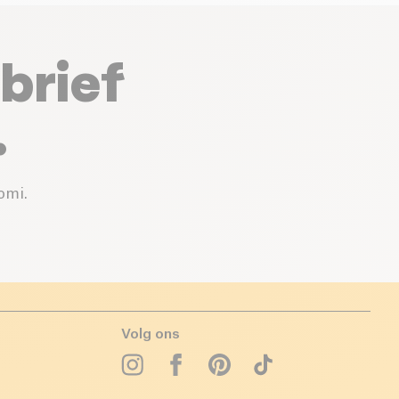
brief
.
omi.
Volg ons