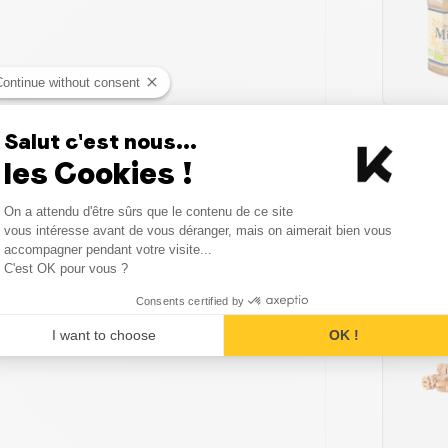
Continue without consent
Salut c'est nous...
les Cookies !
Consent Management Platform
On a attendu d'être sûrs que le contenu de ce site
Axeptio consent
vous intéresse avant de vous déranger, mais on aimerait bien vous
accompagner pendant votre visite...
C'est OK pour vous ?
Consents certified by
PROMO
I want to choose
OK !