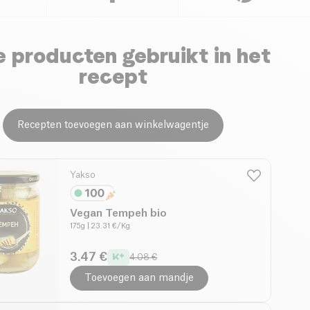
 producten gebruikt in het
recept
Recepten toevoegen aan winkelwagentje
Yakso
Vegan Tempeh bio
175g
| 23.31 €/Kg
3.47 €
4.08 €
Toevoegen aan mandje