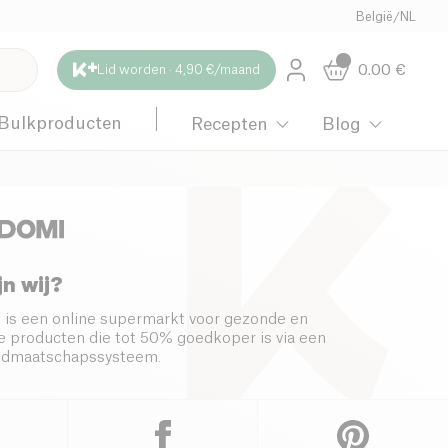
België
/
NL
0.00
€
Lid worden · 4,90 €/maand
Bulkproducten
Recepten
Blog
jn wij?
 is een online supermarkt voor gezonde en
 producten die tot 50% goedkoper is via een
s lidmaatschapssysteem.