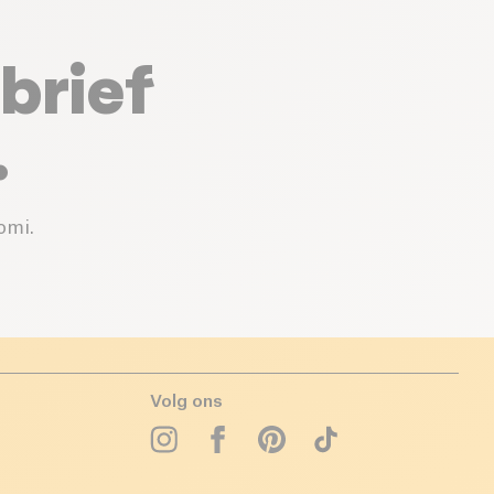
brief
.
omi.
Volg ons