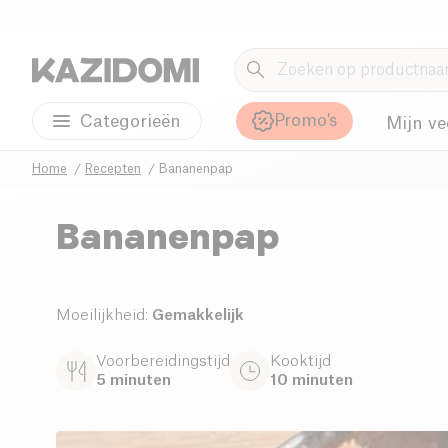
Promo's
Categorieën
Mijn ve
Home
Recepten
Bananenpap
Bananenpap
Moeilijkheid
:
Gemakkelijk
Voorbereidingstijd
Kooktijd
5 minuten
10 minuten