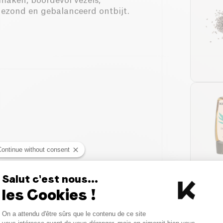
maken, boordevol vezels,
gezond en gebalanceerd ontbijt.
Continue without consent
Salut c'est nous...
les Cookies !
Consent Management Platform
On a attendu d'être sûrs que le contenu de ce site