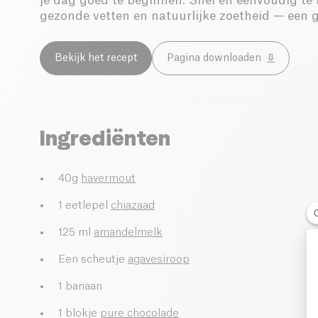
je dag goed te beginnen. Snel en eenvoudig te 
gezonde vetten en natuurlijke zoetheid — een 
Bekijk het recept
Pagina downloaden
Ingrediënten
40g
havermout
1 eetlepel
chiazaad
125 ml
amandelmelk
Een scheutje
agavesiroop
1 banaan
1 blokje
pure chocolade