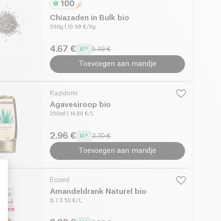
Chiazaden in Bulk bio
500g
| 10.98 €/Kg
4.67 €
5.49 €
Toevoegen aan mandje
Kazidomi
Agavesiroop bio
250ml
| 14.80 €/L
2.96 €
3.70 €
Toevoegen aan mandje
Ecomil
Amandeldrank Naturel bio
1L
| 3.50 €/L
: Personalize Your Options