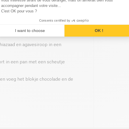
Axeptio consent
vous intéresse avant de vous déranger, mais on aimerait bien vous
accompagner pendant votre visite...
C'est OK pour vous ?
Consents certified by
I want to choose
OK !
iazaad en agavesiroop in een
ort in een pan met een scheutje
 en voeg het blokje chocolade en de